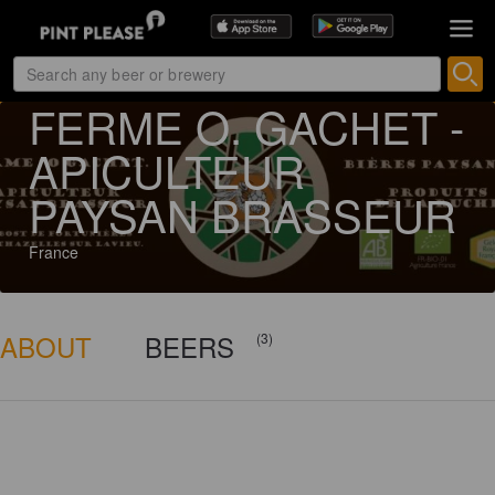
10 ratings
FERME O. GACHET -
APICULTEUR
PAYSAN BRASSEUR
France
ABOUT
BEERS
(3)