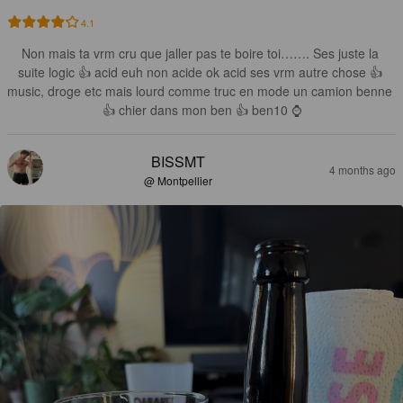
4.1
Non mais ta vrm cru que jaller pas te boire toi……. Ses juste la 
suite logic 👍 acid euh non acide ok acid ses vrm autre chose 👍 
music, droge etc mais lourd comme truc en mode un camion benne 
👍 chier dans mon ben 👍 ben10 ⌚️
BISSMT
4 months ago
@ Montpellier