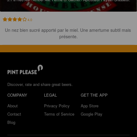
4.0
Un nez bien sucré apporté par le miel. Une amertume subtil mais 
présente.
Discover, rate and share great beers.
COMPANY
LEGAL
GET THE APP
About
Privacy Policy
App Store
Contact
Terms of Service
Google Play
Blog