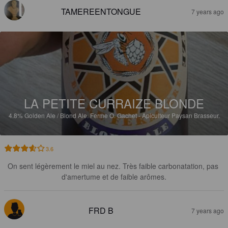
TAMEREENTONGUE
7 years ago
LA PETITE CURRAIZE BLONDE
4.8%
Golden Ale / Blond Ale.
Ferme O. Gachet - Apiculteur Paysan Brasseur.
3.6
On sent légèrement le miel au nez. Très faible carbonatation, pas 
d'amertume et de faible arômes.
FRD B
7 years ago