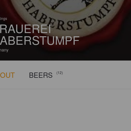
tings
RAUEREI
ABERSTUMPF
many
BOUT
BEERS
(12)