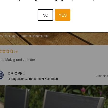
NO
YES
UBIN
1%
Dark Lager.
Brauerei Haberstumpf.
0.5
l zu Malzig und zu bitter
DR.OPEL
3 months
@ Sagasser Getränkemarkt Kulmbach