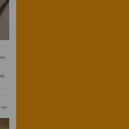
her 
ag 
 ago