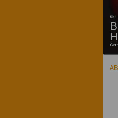
50 ra
B
H
Ger
A