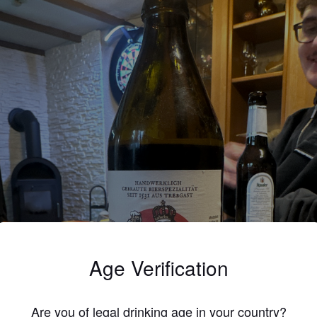
Age Verification
Are you of legal drinking age in your country?