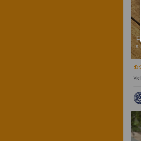
R
5.
Vie