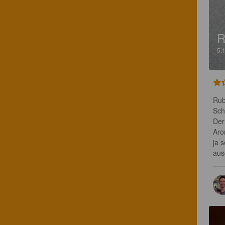
R
5.
Rub
Sch
Der
Aro
ja 
aus