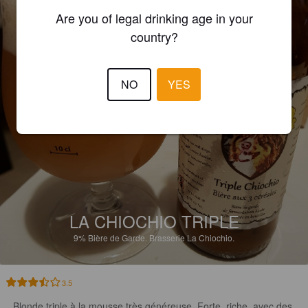
Are you of legal drinking age in your
country?
NO
YES
LA CHIOCHIO TRIPLE
9%
Bière de Garde.
Brasserie La Chiochio.
3.5
Blonde triple à la mousse très généreuse. Forte, riche, avec des 