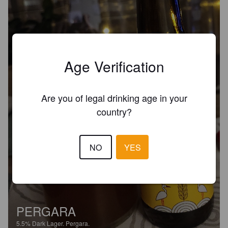
Age Verification
Are you of legal drinking age in your
country?
NO
YES
PERGARA
5.5%
Dark Lager.
Pergara.