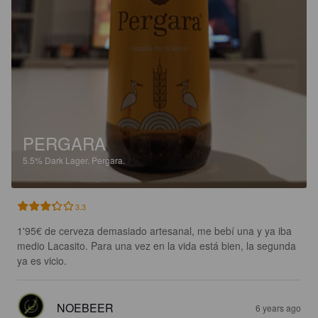
PERGARA
5.5%
Dark Lager.
Pergara.
3.3
1'95€ de cerveza demasiado artesanal, me bebí una y ya iba 
medio Lacasito. Para una vez en la vida está bien, la segunda 
ya es vicio.
NOEBEER
6 years ago