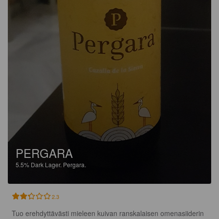
PERGARA
5.5%
Dark Lager.
Pergara.
2.3
Tuo erehdyttävästi mieleen kuivan ranskalaisen omenasiiderin