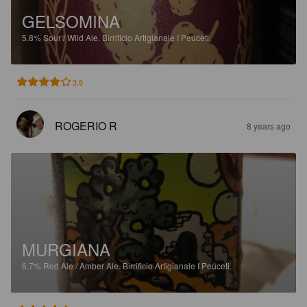
GELSOMINA
5.8%
Sour / Wild Ale.
Birrificio Artigianale I Peuceti.
3.9
ROGERIO R
8 years ago
MURGIANA
6.7%
Red Ale / Amber Ale.
Birrificio Artigianale I Peuceti.