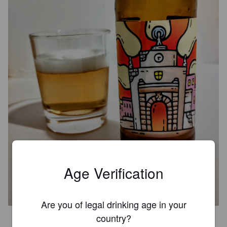
Age Verification
BARESANA
5%
Pilsner.
Birrificio Artigianale I Peuceti.
Are you of legal drinking age in your
country?
3.2