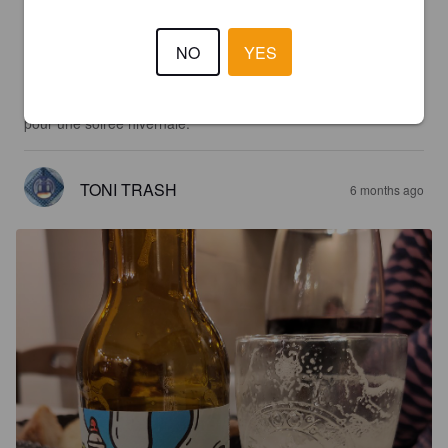
Comme une Pils italienne des Pouilles.

Une bière désaltérante à souhait.

NO
YES
C'est simple et basique.

Beaucoup d'eau, peu de houblons.

Certainement plus appréciable par un après midi estival que 
pour une soirée hivernale.
TONI TRASH
6 months ago