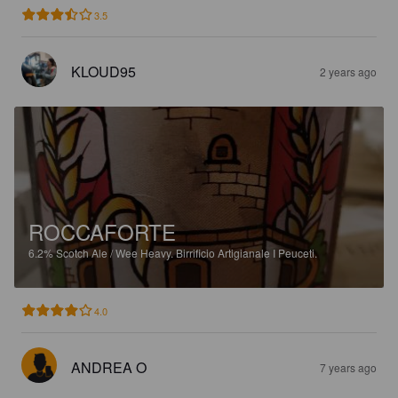
3.5
KLOUD95
2 years ago
ROCCAFORTE
6.2%
Scotch Ale / Wee Heavy.
Birrificio Artigianale I Peuceti.
4.0
ANDREA O
7 years ago