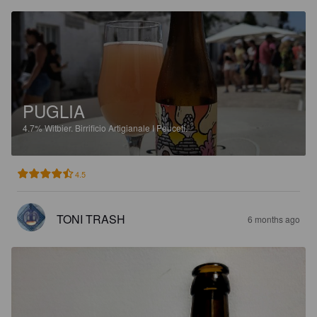
PUGLIA
4.7%
Witbier.
Birrificio Artigianale I Peuceti.
4.5
TONI TRASH
6 months ago