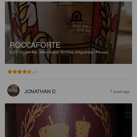
ROCCAFORTE
6.2%
Scotch Ale / Wee Heavy.
Birrificio Artigianale I Peuceti.
4.5
JONATHAN D
7 years ago