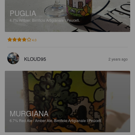
PUGLIA
4.7%
Witbier.
Birrificio Artigianale I Peuceti.
4.0
KLOUD95
2 years ago
MURGIANA
6.7%
Red Ale / Amber Ale.
Birrificio Artigianale I Peuceti.