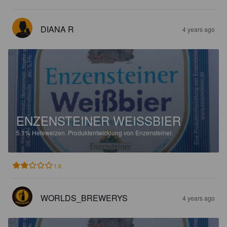
DIANA R
4 years ago
ENZENSTEINER WEISSBIER
5.1%
Hefeweizen.
Produktentwicklung von Enzensteiner.
1.8
WORLDS_BREWERYS
4 years ago