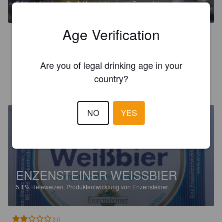
5.1%
Hefeweizen.
Produktentwicklung von Enzensteiner.
Age Verification
3.4
Hefig-trocken süffig mit ganz zarter Banane
Are you of legal drinking age in your
country?
MANUEL D
4 years ago
NO
YES
ENZENSTEINER WEISSBIER
5.1%
Hefeweizen.
Produktentwicklung von Enzensteiner.
2.0