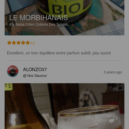
LE MORBIHANAIS
4%
Apple Cider.
Cidrerie Des Terroirs.
5.0
Excellent, un bon équilibre entre parfum subtil, peu sucré
ALONZO37
3 years ago
@ Noz Saumur