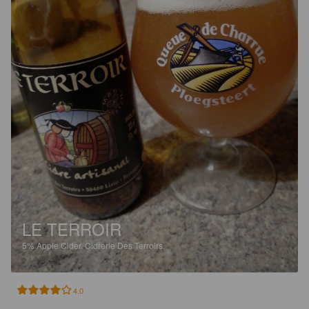
LE TERROIR
5%
Apple Cider.
Cidrerie Des Terroirs.
4.0