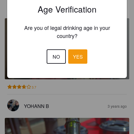
Age Verification
JASPERGOEGEBEUR
3 years ago
Are you of legal drinking age in your
country?
NO
YES
LE TERROIR
5%
Apple Cider.
Cidrerie Des Terroirs.
3.7
YOHANN B
3 years ago