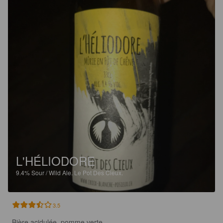
L'HÉLIODORE
9.4%
Sour / Wild Ale.
Le Pot Des Cieux.
3.5
Bière acidulée, pomme verte