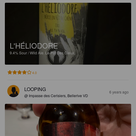
L'HÉLIODORE
9.4%
Sour / Wild Ale.
Le Pot Des Cieux.
4.0
LOOPING
6 years ago
@ Impasse des Cerisiers, Bellerive VD