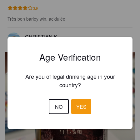
3.9
Très bon barley win, acidulée
CHRISTIAN K
7 years ago
@ Impasse des Cerisiers, Bellerive VD
Age Verification
Are you of legal drinking age in your
country?
NO
YES