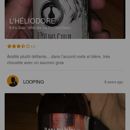
L'HÉLIODORE
9.4%
Sour / Wild Ale.
Le Pot Des Cieux.
3.5
Acidité plutôt défiante... dans l’accord mets et bière, très 
chouette avec un saumon gras
LOOPING
8 years ago