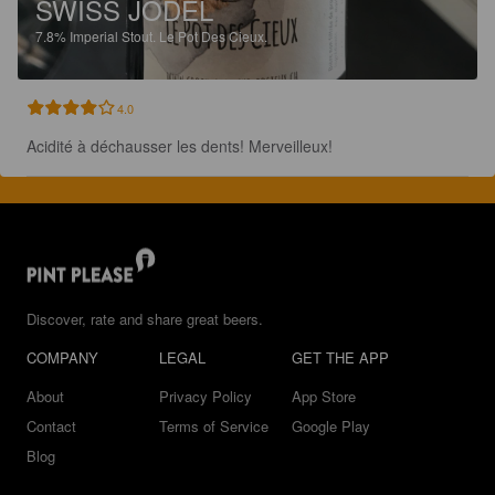
SWISS JODEL
7.8%
Imperial Stout.
Le Pot Des Cieux.
4.0
Acidité à déchausser les dents! Merveilleux!
Discover, rate and share great beers.
COMPANY
LEGAL
GET THE APP
About
Privacy Policy
App Store
Contact
Terms of Service
Google Play
Blog