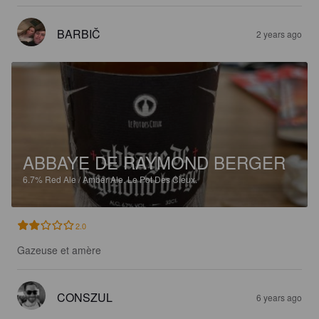
BARBIČ
2 years ago
ABBAYE DE RAYMOND BERGER
6.7%
Red Ale / Amber Ale.
Le Pot Des Cieux.
2.0
Gazeuse et amère
CONSZUL
6 years ago