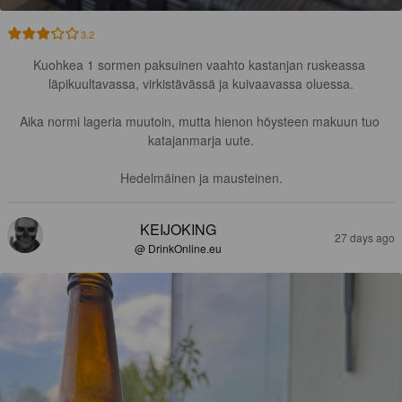
3.2
Kuohkea 1 sormen paksuinen vaahto kastanjan ruskeassa 
läpikuultavassa, virkistävässä ja kuivaavassa oluessa.

Aika normi lageria muutoin, mutta hienon höysteen makuun tuo 
katajanmarja uute.

Hedelmäinen ja mausteinen.
KEIJOKING
27 days ago
@ DrinkOnline.eu