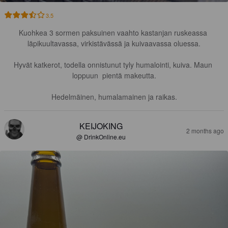
3.5
Kuohkea 3 sormen paksuinen vaahto kastanjan ruskeassa 
läpikuultavassa, virkistävässä ja kuivaavassa oluessa.

Hyvät katkerot, todella onnistunut tyly humalointi, kuiva. Maun 
loppuun  pientä makeutta.

Hedelmäinen, humalamainen ja raikas.
KEIJOKING
2 months ago
@ DrinkOnline.eu