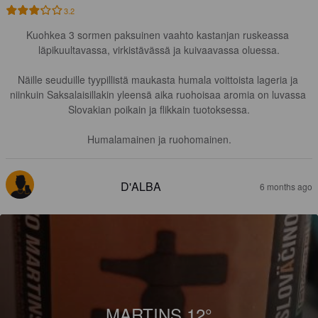
3.2
Kuohkea 3 sormen paksuinen vaahto kastanjan ruskeassa 
läpikuultavassa, virkistävässä ja kuivaavassa oluessa.

Näille seuduille tyypillistä maukasta humala voittoista lageria ja 
niinkuin Saksalaisillakin yleensä aika ruohoisaa aromia on luvassa 
Slovakian poikain ja flikkain tuotoksessa.

Humalamainen ja ruohomainen.
D'ALBA
6 months ago
MARTINS 12°