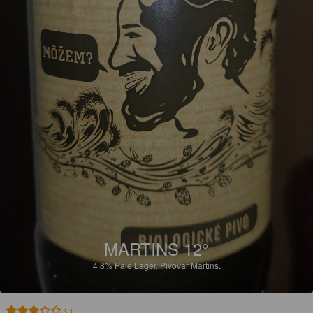
MARTINS 12°
4.8%
Pale Lager.
Pivovar Martins.
3.1