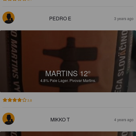
PEDRO E
3 years ago
MARTINS 12°
4.8%
Pale Lager.
Pivovar Martins.
3.8
MIKKO T
4 years ago