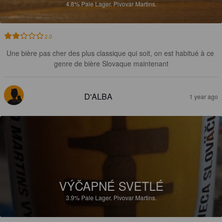
4.8%
Pale Lager.
Pivovar Martins.
2.0
Une bière pas cher des plus classique qui soit, on est habitué à ce 
genre de bière Slovaque maintenant
D'ALBA
1 year ago
VÝČAPNÉ SVETLÉ
3.9%
Pale Lager.
Pivovar Martins.