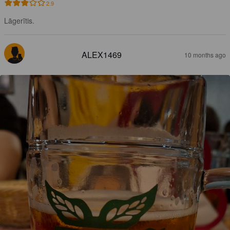
2.9
Lāgerītis.
ALEX1469
10 months ago