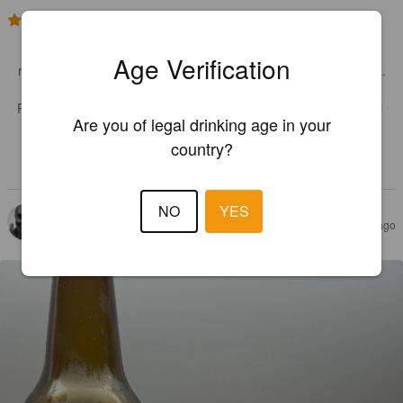
3.0
Kuohkea 4 sormen paksuinen vaahto (höttöinen) kastanjan 
Age Verification
ruskeassa läpikuultavassa, virkistävässä ja kuivaavassa oluessa.

Pehmeä, hedelmäinen perus pilsneri, keskitien kulkija joskaan ei 
Are you of legal drinking age in your
ihan kultaisen sellaisen.

country?
Humalamainen.
NO
YES
KEIJOKING
3 months ago
@ DrinkOnline.eu