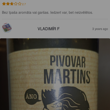
2.7
Bez īpaša aromāta vai garšas. Iedzert var, bet neizvēlētos.
VLADIMÍR F
3 years ago