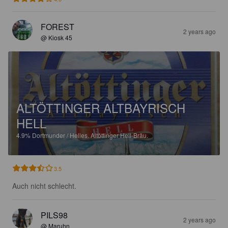
FOREST
2 years ago
@ Kiosk 45
ALTÖTTINGER ALTBAYRISCH
HELL
4.9%
Dortmunder / Helles.
Altöttinger Hell-Bräu.
3.5
Auch nicht schlecht.
PILS98
2 years ago
@ Maruhn