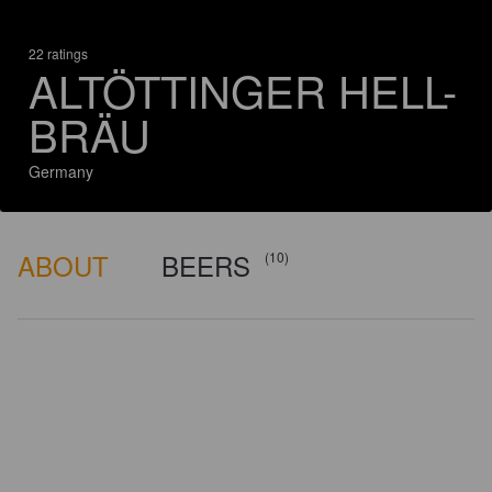
22 ratings
ALTÖTTINGER HELL-
BRÄU
Germany
ABOUT
BEERS
(10)