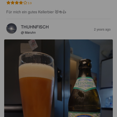
3.9
Für mich ein gutes Kellerbier 😻🍻👍
THUHNFISCH
2 years ago
@ Maruhn