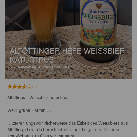
ALTÖTTINGER HEFE WEISSBIER
NATURTRÜB
5%
Hefeweizen.
Altöttinger Hell-Bräu.
3.7
Altöttinger  Weissbier naturtrüb

Weiß-grüne Rauten….

….zieren ungewöhnlicherweise das Etikett des Weissbiers aus 
Altötting, daß trüb bernsteinfarben mit lange anhaltendem 
1cm-Schaum im Glas vor mir steht.
