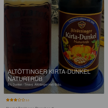
ALTÖTTINGER KIRTA-DUNKEL
NATURTRÜB
5%
Dunkel / Tmavý.
Altöttinger Hell-Bräu.
3.0