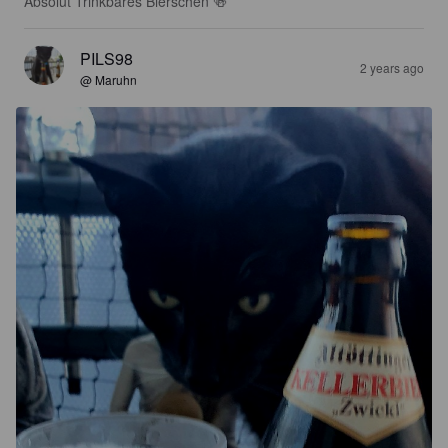
Absolut Trinkbares Bierschen 🍻
PILS98
2 years ago
@ Maruhn