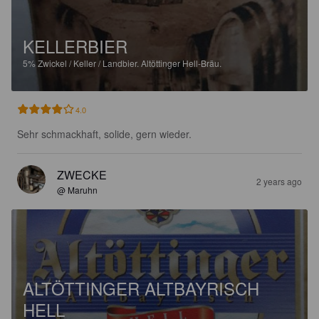
KELLERBIER
5%
Zwickel / Keller / Landbier.
Altöttinger Hell-Bräu.
4.0
Sehr schmackhaft, solide, gern wieder.
ZWECKE
2 years ago
@ Maruhn
ALTÖTTINGER ALTBAYRISCH
HELL