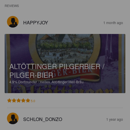
REVIEWS
HAPPYJOY
1 month ago
ALTÖTTINGER PILGERBIER /
PILGER-BIER
4.9%
Dortmunder / Helles.
Altöttinger Hell-Bräu.
5.0
SCHLON_DONZO
1 year ago