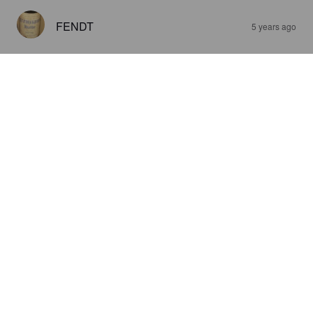
FENDT
5 years ago
ALTÖTTINGER ALTBAYRISCH
HELL
4.9%
Dortmunder / Helles.
Altöttinger Hell-Bräu.
4.0
Helles ist normal weniger meins aber dieser Stoff ist echt sehr 
lecker. Geht geschmacklich eher in Richtung Vollbier oder 
Märzen. Eher mild im Antrunk und sanft om Abgang.