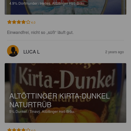
4.9%
Dortmunder / Helles.
Altöttinger Hell-Bräu.
4.0
Einwandfrei, nicht so „süß“ läuft gut.
LUCA L
2 years ago
ALTÖTTINGER KIRTA-DUNKEL
NATURTRÜB
5%
Dunkel / Tmavý.
Altöttinger Hell-Bräu.
4.0