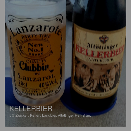
KELLERBIER
5%
Zwickel / Keller / Landbier.
Altöttinger Hell-Bräu.