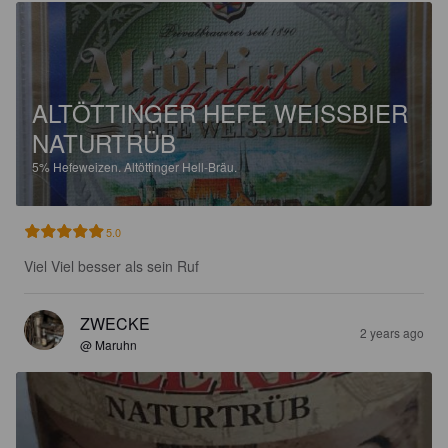
ALTÖTTINGER HEFE WEISSBIER
NATURTRÜB
5%
Hefeweizen.
Altöttinger Hell-Bräu.
5.0
Viel Viel besser als sein Ruf
ZWECKE
2 years ago
@ Maruhn