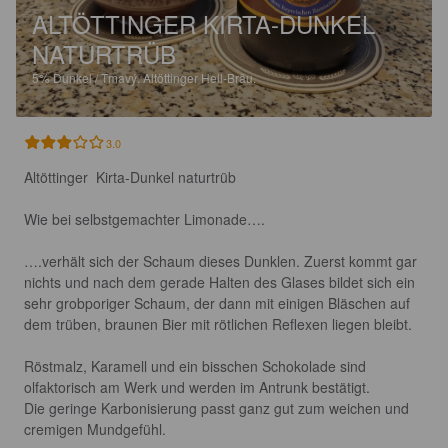
ALTÖTTINGER KIRTA-DUNKEL
NATURTRÜB
5%
Dunkel / Tmavý.
Altöttinger Hell-Bräu.
3.0
Altöttinger  Kirta-Dunkel naturtrüb

Wie bei selbstgemachter Limonade….

….verhält sich der Schaum dieses Dunklen. Zuerst kommt gar 
nichts und nach dem gerade Halten des Glases bildet sich ein 
sehr grobporiger Schaum, der dann mit einigen Bläschen auf 
dem trüben, braunen Bier mit rötlichen Reflexen liegen bleibt.

Röstmalz, Karamell und ein bisschen Schokolade sind 
olfaktorisch am Werk und werden im Antrunk bestätigt.

Die geringe Karbonisierung passt ganz gut zum weichen und 
cremigen Mundgefühl.
