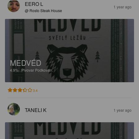
EERO L
1 year ago
@ Rosto Steak House
MEDVÉD
4.9%
.
Pivovar Podkován.
3.4
TANELI K
1 year ago