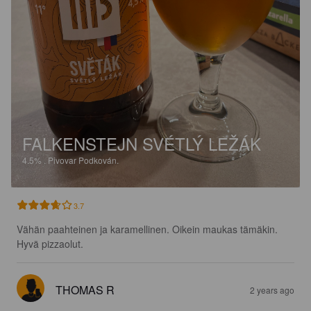
FALKENSTEJN SVÉTLÝ LEŽÁK
4.5%
.
Pivovar Podkován.
3.7
Vähän paahteinen ja karamellinen. Oikein maukas tämäkin. 
Hyvä pizzaolut.
THOMAS R
2 years ago