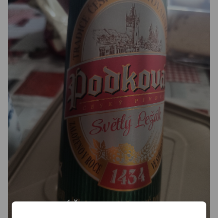
PODKOVÁŇ
4.7%
Czech Pilsner / Svetlý.
Pivovar Podkován.