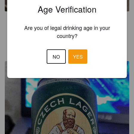
Age Verification
4.8
Are you of legal drinking age in your
4.8% not 4.7%
country?
ЄВГЕНІЙ Щ
11 months ago
NO
YES