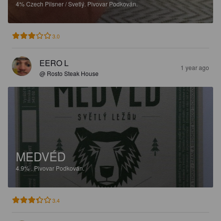
4%
Czech Pilsner / Svetlý.
Pivovar Podkován.
3.0
EERO L
1 year ago
@ Rosto Steak House
MEDVÉD
4.9%
.
Pivovar Podkován.
3.4