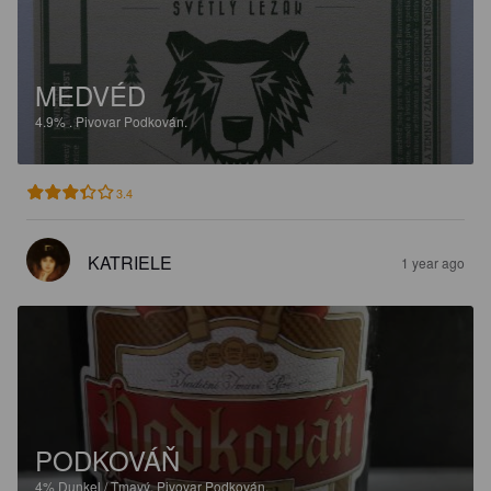
MEDVÉD
4.9%
.
Pivovar Podkován.
3.4
KATRIELE
1 year ago
PODKOVÁŇ
4%
Dunkel / Tmavý.
Pivovar Podkován.