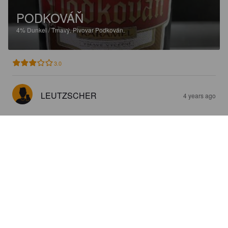
PODKOVÁŇ
4%
Dunkel / Tmavý.
Pivovar Podkován.
3.0
LEUTZSCHER
4 years ago
FALKENSTEJN TMAVÝ SPECIAL
5.4%
.
Pivovar Podkován.