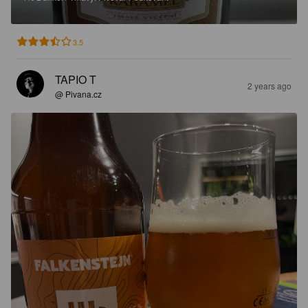
3.5
TAPIO T
2 years ago
@ Pivana.cz