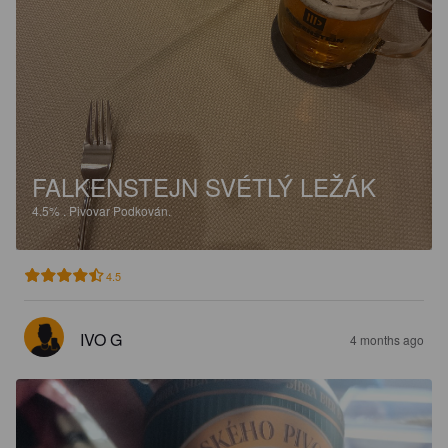
FALKENSTEJN SVÉTLÝ LEŽÁK
4.5%
.
Pivovar Podkován.
4.5
IVO G
4 months ago