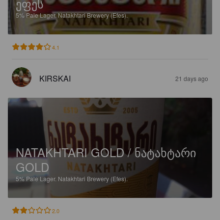
ᲔᲤᲔᲡ
5%
Pale Lager.
Natakhtari Brewery (Efes).
4.1
KIRSKAI
21 days ago
NATAKHTARI GOLD / ᲜᲐᲢᲐᲮᲢᲐᲠᲘ
GOLD
5%
Pale Lager.
Natakhtari Brewery (Efes).
2.0