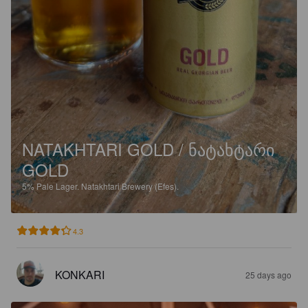
NATAKHTARI GOLD / ᲜᲐᲢᲐᲮᲢᲐᲠᲘ
GOLD
5%
Pale Lager.
Natakhtari Brewery (Efes).
4.3
KONKARI
25 days ago