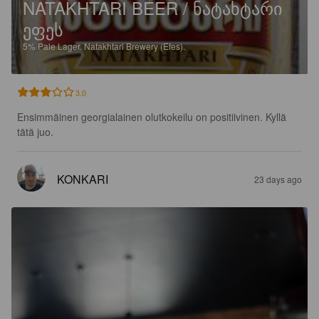
NATAKHTARI BEER / ᲜᲐᲢᲐᲮᲢᲐᲠᲘ
ᲔᲤᲔᲡ
5%
Pale Lager.
Natakhtari Brewery (Efes).
3.0
Ensimmäinen georgialainen olutkokeilu on positiivinen. Kyllä 
tätä juo.
KONKARI
23 days ago