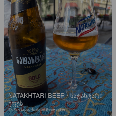
NATAKHTARI BEER / ᲜᲐᲢᲐᲮᲢᲐᲠᲘ
ᲔᲤᲔᲡ
5%
Pale Lager.
Natakhtari Brewery (Efes).