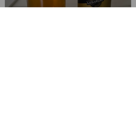
NATAKHTARI GOLD / ᲜᲐᲢᲐᲮᲢᲐᲠᲘ
GOLD
5%
Pale Lager.
Natakhtari Brewery (Efes).
2.5
Maltainen, kevyen voinen ja loppuun ruohoinen olut.

Keskitäyteläinen ja pehmeän hiilihappoinen suutuntumaltaan.

Kumartaa tuonne tšekkipilsnerin suuntaan, mikä ei tietenkään 
ole huono asia.

Ihan kelvollinen, vaikkakin jokseenkin mieto.