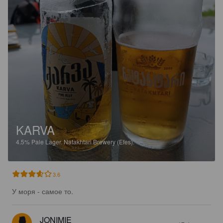
KARVA
4.5%
Pale Lager.
Natakhtari Brewery (Efes).
3.6
У моря - самое то.
JONIMIE