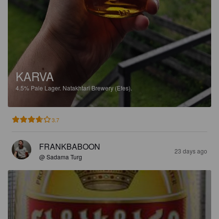
KARVA
4.5%
Pale Lager.
Natakhtari Brewery (Efes).
3.7
FRANKBABOON
23 days ago
@ Sadama Turg