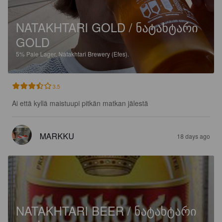
NATAKHTARI GOLD / ᲜᲐᲢᲐᲮᲢᲐᲠᲘ
GOLD
5%
Pale Lager.
Natakhtari Brewery (Efes).
3.5
Ai että kyllä maistuupi pitkän matkan jälestä
MARKKU
18 days ago
NATAKHTARI BEER / ᲜᲐᲢᲐᲮᲢᲐᲠᲘ