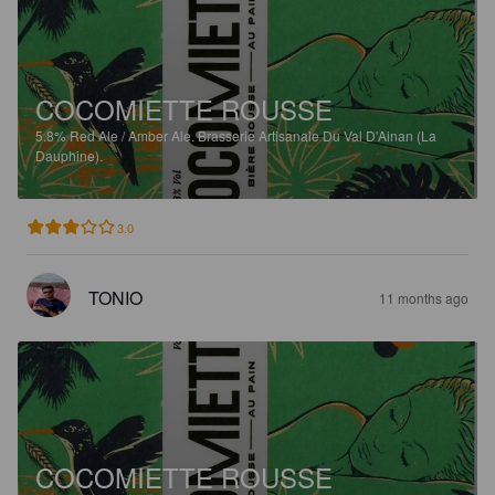
COCOMIETTE ROUSSE
5.8%
Red Ale / Amber Ale.
Brasserie Artisanale Du Val D'Ainan (La
Dauphine).
3.0
TONIO
11 months ago
COCOMIETTE ROUSSE