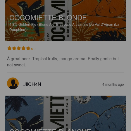
COCOMIETTE BLONDE
4.8%
Golden Ale / Blond Ale.
Brasserie Artisanale Du Val D'Ainan (La
Dauphine).
5.0
À great beer. Tropical fruits, mango aroma. Really gentle but 
not sweet.
JIICH4N
4 months ago