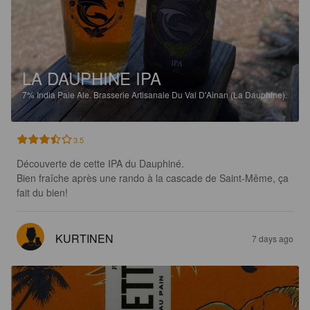
LA DAUPHINE IPA
7%
India Pale Ale.
Brasserie Artisanale Du Val D'Ainan (La Dauphine).
3.5
Découverte de cette IPA du Dauphiné.

Bien fraîche après une rando à la cascade de Saint-Même, ça 
fait du bien!
KURTINEN
7 days ago