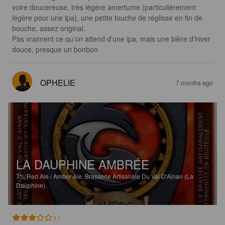
voire doucereuse, très légère amertume (particulièrement 
légère pour une ipa), une petite touche de réglisse en fin de 
bouche, assez original. 

Pas vraiment ce qu’on attend d’une ipa, mais une bière d’hiver 
douce, presque un bonbon
OPHELIE
7 months ago
LA DAUPHINE AMBRÉE
7%
Red Ale / Amber Ale.
Brasserie Artisanale Du Val D'Ainan (La
Dauphine).
3.1