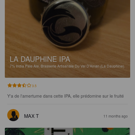
LA DAUPHINE IPA
7%
India Pale Ale.
Brasserie Artisanale Du Val D'Ainan (La Dauphine).
3.5
Y'a de l'amertume dans cette IPA, elle prédomine sur le fruité
MAX T
11 months ago