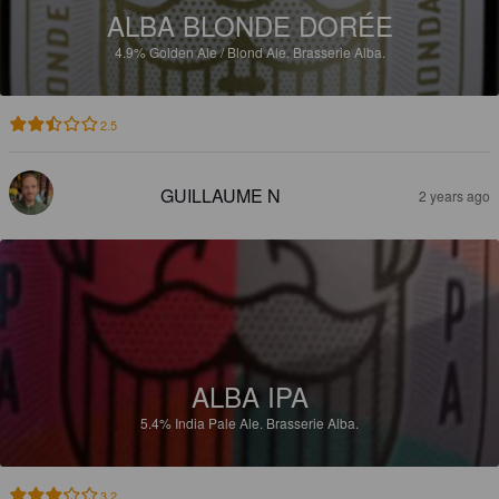
ALBA BLONDE DORÉE
4.9%
Golden Ale / Blond Ale.
Brasserie Alba.
2.5
GUILLAUME N
2 years ago
ALBA IPA
5.4%
India Pale Ale.
Brasserie Alba.
3.2