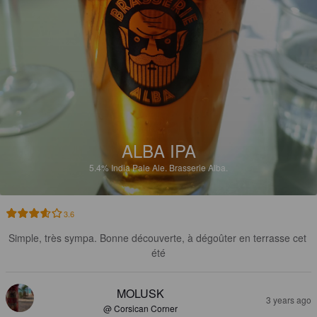
ALBA IPA
5.4%
India Pale Ale.
Brasserie Alba.
3.6
Simple, très sympa. Bonne découverte, à dégoûter en terrasse cet 
été
MOLUSK
3 years ago
@ Corsican Corner