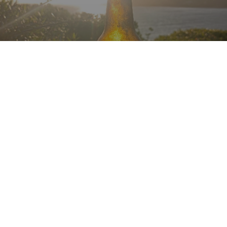
ALBA BLONDE DORÉE
4.9%
Golden Ale / Blond Ale.
Brasserie Alba.
3.0
🇨🇵🇨🇵 #16 (bières corses) . Bon faut avouer on est pas sur du 
grandiose. Mais avec cette chaleur , elle passe toute seule.