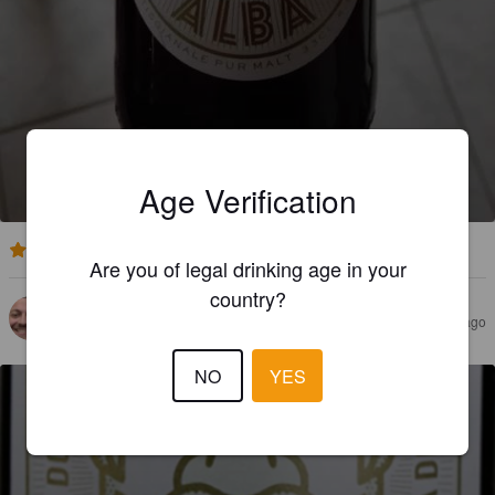
ALBA BLONDE DORÉE
4.9%
Golden Ale / Blond Ale.
Brasserie Alba.
Age Verification
3.0
Are you of legal drinking age in your
country?
BABA
2 years ago
NO
YES