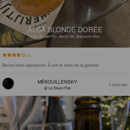
ALBA BLONDE DORÉE
4.9%
Golden Ale / Blond Ale.
Brasserie Alba.
3.8
Bonne bière ajaccienne. À voir le reste de la gamme
MËKOUILLENSKY
3 years ago
@ Le Steam Pub