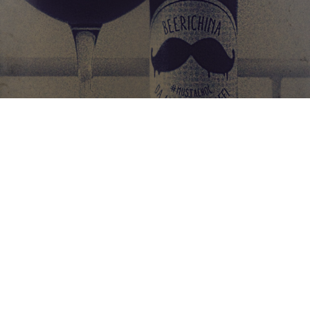
BEERICHINA
5.3%
Porter.
Costruttori di Dolcezze Srl.
4.0
Discover, rate and share great beers.