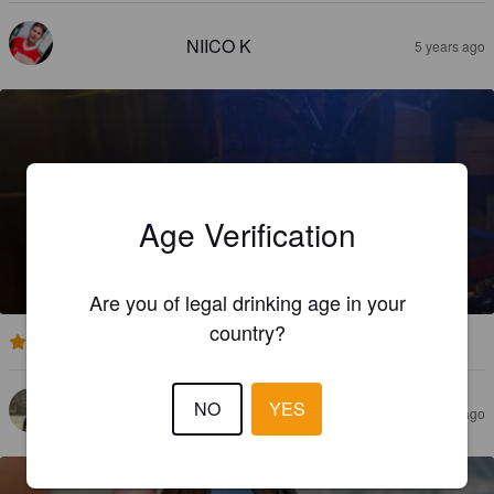
NIICO K
5 years ago
Age Verification
LAMBRUSCO
8%
Long Drink.
Costruttori di Dolcezze Srl.
Are you of legal drinking age in your
country?
4.5
NO
YES
BINCHOLOGUE
5 years ago