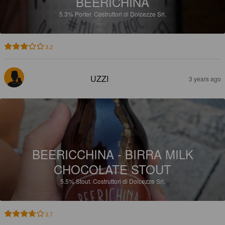
BEERICHINA
5.3%
Porter.
Costruttori di Dolcezze Srl.
3.2
UZZI
3 years ago
BEERICCHINA - BIRRA MILK
CHOCOLATE STOUT
5.5%
Stout.
Costruttori di Dolcezze Srl.
3.7