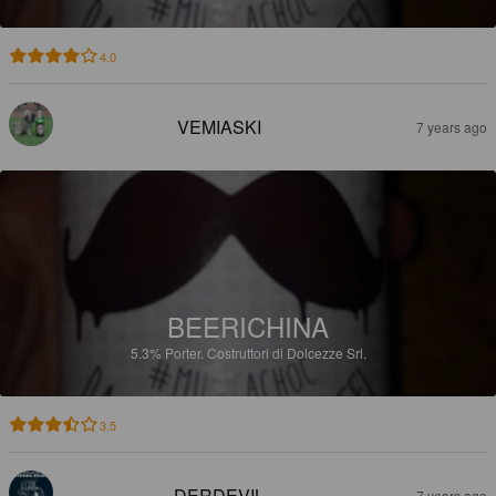
4.0
VEMIASKI
7 years ago
BEERICHINA
5.3%
Porter.
Costruttori di Dolcezze Srl.
3.5
DERDEVIL
7 years ago