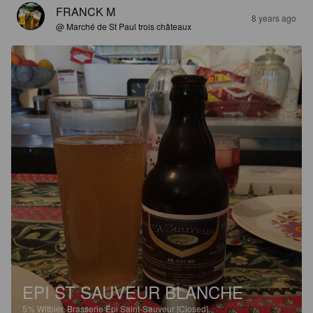
FRANCK M
8 years ago
@ Marché de St Paul trois châteaux
EPI ST SAUVEUR BLANCHE
5%
Witbier.
Brasserie Épi Saint-Sauveur [Closed].