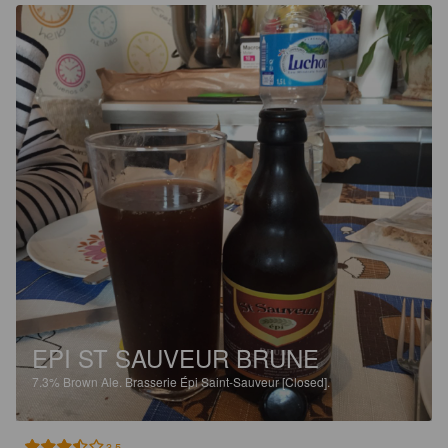
EPI ST SAUVEUR BRUNE
7.3%
Brown Ale.
Brasserie Épi Saint-Sauveur [Closed].
3.5