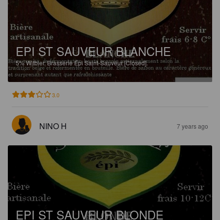
EPI ST SAUVEUR BLANCHE
5%
Witbier.
Brasserie Épi Saint-Sauveur [Closed].
3.0
NINO H
7 years ago
EPI ST SAUVEUR BLONDE