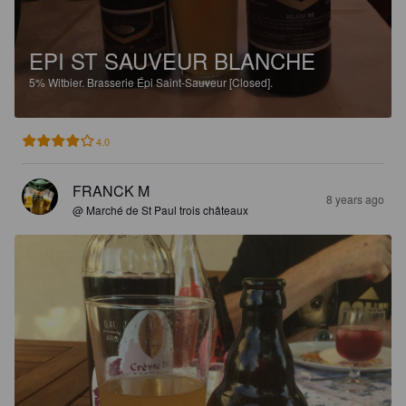
EPI ST SAUVEUR BLANCHE
5%
Witbier.
Brasserie Épi Saint-Sauveur [Closed].
4.0
FRANCK M
8 years ago
@ Marché de St Paul trois châteaux