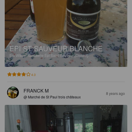
EPI ST SAUVEUR BLANCHE
5%
Witbier.
Brasserie Épi Saint-Sauveur [Closed].
4.0
FRANCK M
8 years ago
@ Marché de St Paul trois châteaux