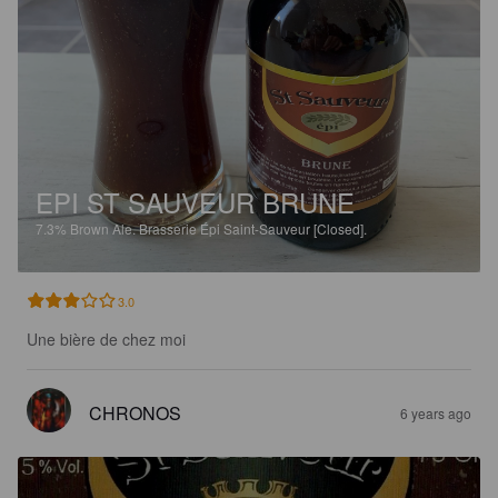
EPI ST SAUVEUR BRUNE
7.3%
Brown Ale.
Brasserie Épi Saint-Sauveur [Closed].
3.0
Une bière de chez moi
CHRONOS
6 years ago