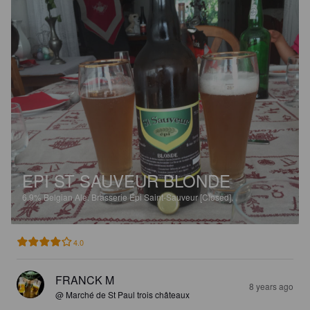
EPI ST SAUVEUR BLONDE
6.9%
Belgian Ale.
Brasserie Épi Saint-Sauveur [Closed].
4.0
FRANCK M
8 years ago
@ Marché de St Paul trois châteaux