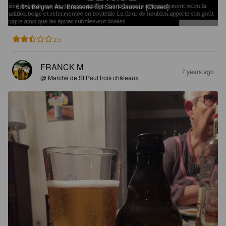
6.9%
Belgian Ale.
Brasserie Épi Saint-Sauveur [Closed].
2.5
FRANCK M
7 years ago
@ Marché de St Paul trois châteaux