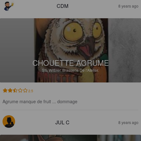
CDM
8 years ago
CHOUETTE AGRUME
5%
Witbier.
Brasserie De l'Atelier.
2.5
Agrume manque de fruit ... dommage
JUL C
8 years ago