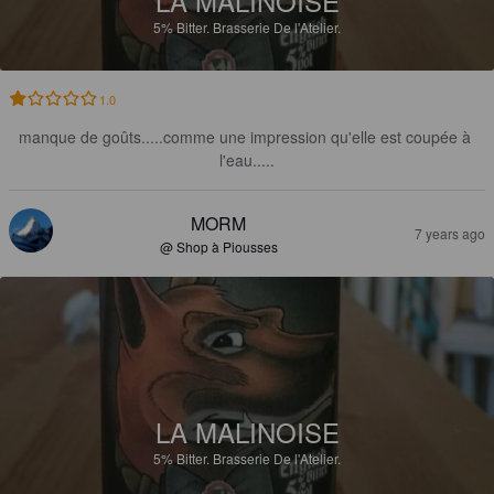
LA MALINOISE
5%
Bitter.
Brasserie De l'Atelier.
1.0
manque de goûts.....comme une impression qu'elle est coupée à 
l'eau.....
MORM
7 years ago
@ Shop à Piousses
LA MALINOISE
5%
Bitter.
Brasserie De l'Atelier.