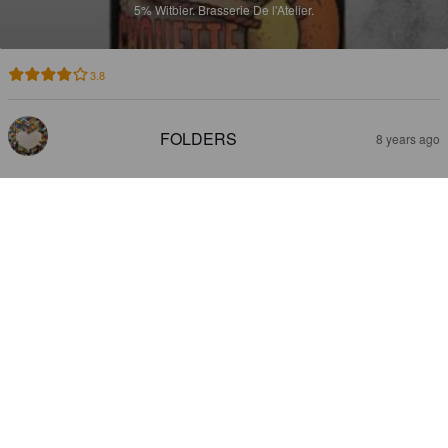
5%
Witbier.
Brasserie De l'Atelier.
3.8
FOLDERS
8 years ago