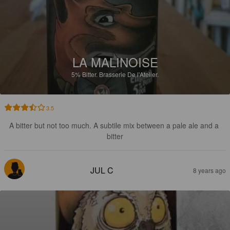
LA MALINOISE
5%
Bitter.
Brasserie De l'Atelier.
3.5
A bitter but not too much. A subtile mix between a pale ale and a 
bitter
JUL C
8 years ago