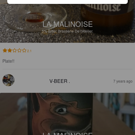
LA MALINOISE
5%
Bitter.
Brasserie De l'Atelier.
2.1
Plate!!
V-BEER .
7 years ago