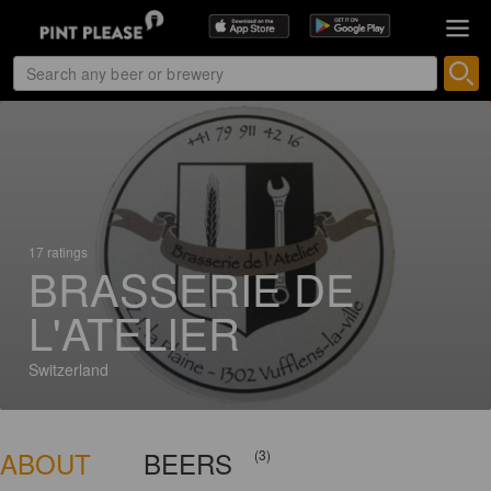
17 ratings
BRASSERIE DE
L'ATELIER
Switzerland
ABOUT
BEERS
(3)