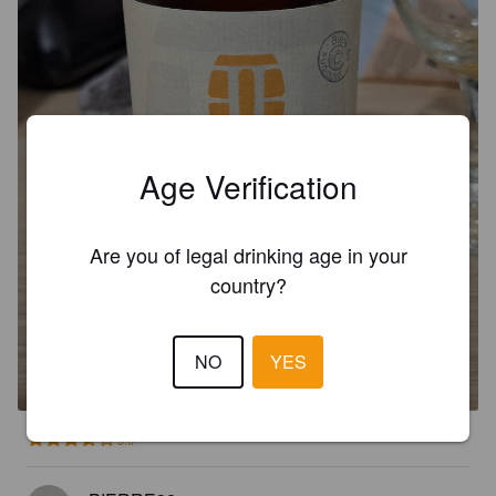
Age Verification
Are you of legal drinking age in your
country?
BRUEL VIEILLIE EN FÛT DE
JURANÇON
NO
YES
8.5%
Tripel.
Brasserie Bruel.
3.6