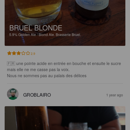
BRUEL BLONDE
5.9%
Golden Ale / Blond Ale.
Brasserie Bruel.
2.9
🇫🇷 une pointe acide en entrée en bouche et ensuite le sucre 
mais elle ne me casse pas la voix.

Nous ne sommes pas au palais des délices
GROBLAIRO
1 year ago