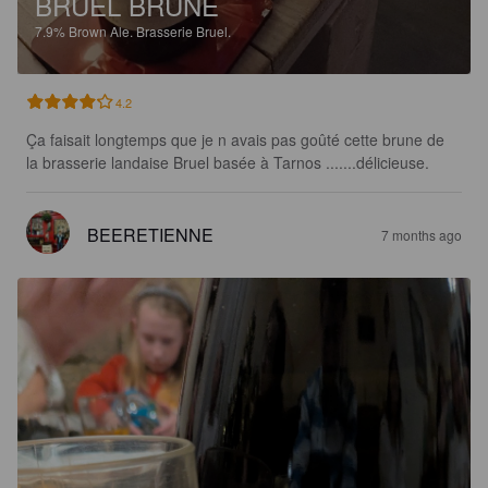
BRUEL BRUNE
7.9%
Brown Ale.
Brasserie Bruel.
4.2
Ça faisait longtemps que je n avais pas goûté cette brune de 
la brasserie landaise Bruel basée à Tarnos .......délicieuse.
BEERETIENNE
7 months ago