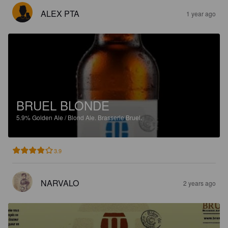
ALEX PTA
1 year ago
BRUEL BLONDE
5.9%
Golden Ale / Blond Ale.
Brasserie Bruel.
3.9
NARVALO
2 years ago