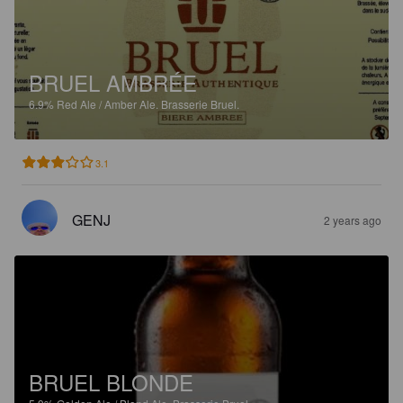
BRUEL AMBRÉE
6.9%
Red Ale / Amber Ale.
Brasserie Bruel.
3.1
GENJ
2 years ago
BRUEL BLONDE