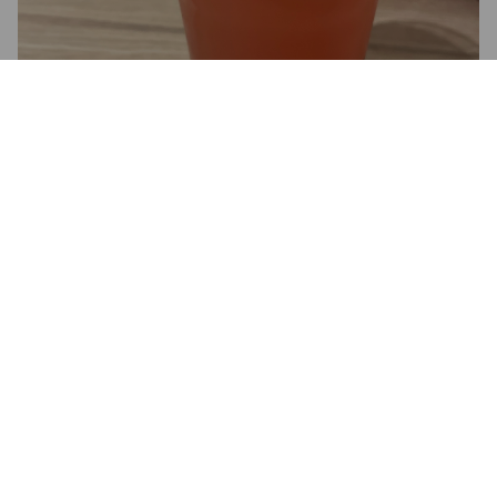
BRUEL ROSÉE
4%
Fruit / Vegetable Beer.
Brasserie Bruel.
3.5
POPI
2 years ago