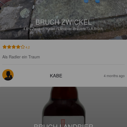
BRUCH ZWICKEL
4.8%
Zwickel / Keller / Landbier.
Brauerei G.A.Bruch.
4.2
Als Radler ein Traum
KABE
4 months ago
BRUCH LANDBIER