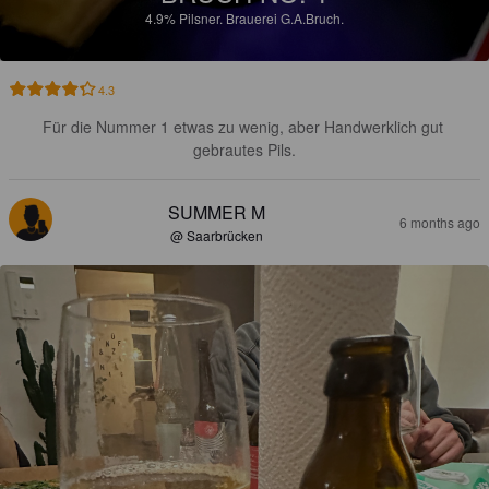
4.9%
Pilsner.
Brauerei G.A.Bruch.
4.3
Für die Nummer 1 etwas zu wenig, aber Handwerklich gut 
gebrautes Pils.
SUMMER M
6 months ago
@ Saarbrücken