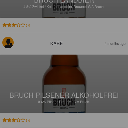
4.8%
Zwickel / Keller / Landbier.
Brauerei G.A.Bruch.
3.0
KABE
4 months ago
BRUCH PILSENER ALKOHOLFREI
0.4%
Pilsner.
Brauerei G.A.Bruch.
3.0