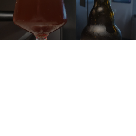
BRUCH FESTBOCK
6.8%
Dunkler Bock.
Brauerei G.A.Bruch.
3.5