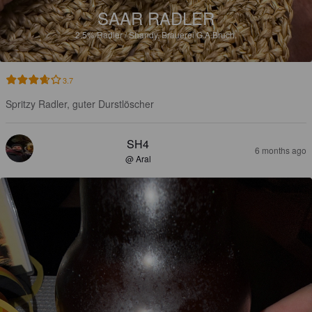
SAAR RADLER
2.5%
Radler / Shandy.
Brauerei G.A.Bruch.
3.7
Spritzy Radler, guter Durstlöscher
SH4
6 months ago
@ Aral