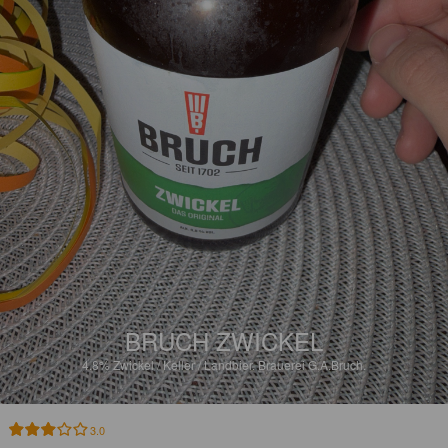
BRUCH ZWICKEL
4.8%
Zwickel / Keller / Landbier.
Brauerei G.A.Bruch.
3.0