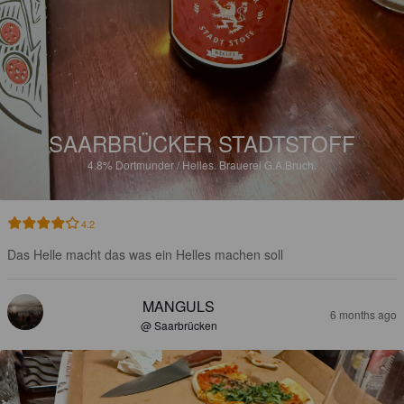
SAARBRÜCKER STADTSTOFF
4.8%
Dortmunder / Helles.
Brauerei G.A.Bruch.
4.2
Das Helle macht das was ein Helles machen soll
MANGULS
6 months ago
@ Saarbrücken