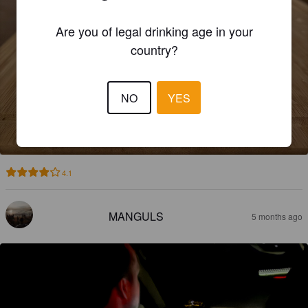
Are you of legal drinking age in your
country?
NO
YES
BRUCH LANDBIER
4.8%
Zwickel / Keller / Landbier.
Brauerei G.A.Bruch.
4.1
MANGULS
5 months ago