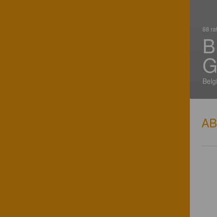
88 ra
B
G
Belg
A