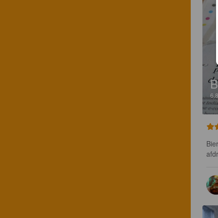
B
6.
Bie
afd