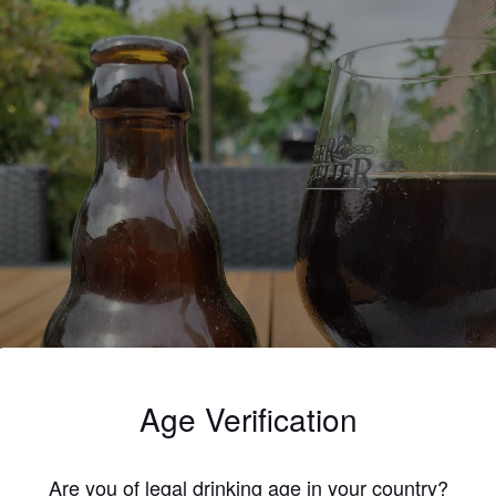
Age Verification
Are you of legal drinking age in your country?