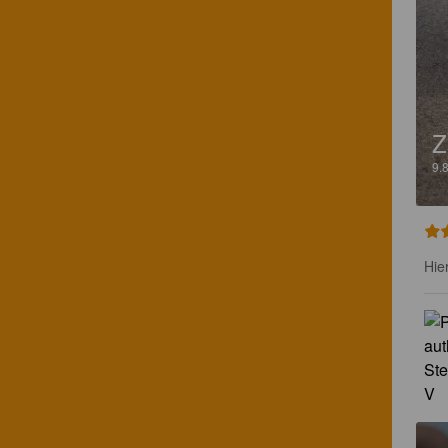
Z
9.
Hie