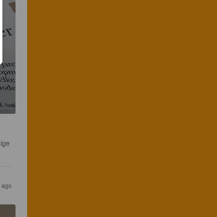
ige 
s ago