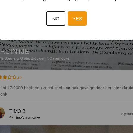
NO
YES
RUINTJE
8%
Specialty Grain.
Brouwerij 't Gaverhopke.
3.0
r tht 12/2020 heeft een zacht zoete smaak gevolgd door een sterk kruid
ronk
TIMO B
2 year
@ Timo's mancave