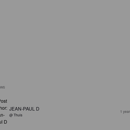
EWS
JEAN-PAUL D
1 yea
@ Thuis