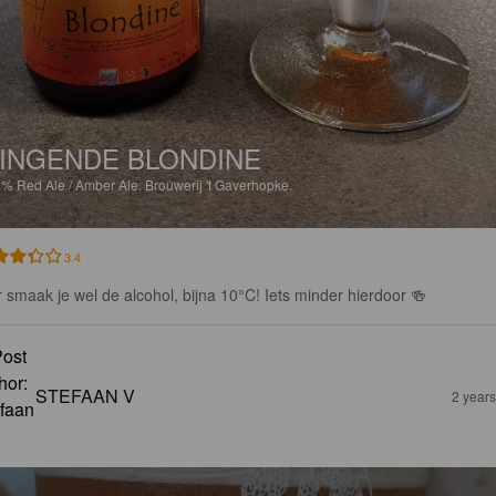
INGENDE BLONDINE
8%
Red Ale / Amber Ale.
Brouwerij 't Gaverhopke.
3.4
r smaak je wel de alcohol, bijna 10°C! Iets minder hierdoor 🍻
STEFAAN V
2 year