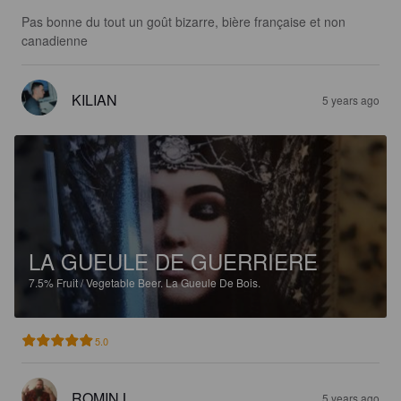
Pas bonne du tout un goût bizarre, bière française et non 
canadienne
KILIAN
5 years ago
LA GUEULE DE GUERRIERE
7.5%
Fruit / Vegetable Beer.
La Gueule De Bois.
5.0
ROMIN L
5 years ago