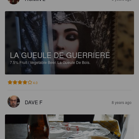
LA GUEULE DE GUERRIERE
7.5%
Fruit / Vegetable Beer.
La Gueule De Bois.
4.0
DAVE F
8 years ago