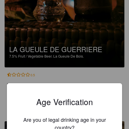
LA GUEULE DE GUERRIERE
7.5%
Fruit / Vegetable Beer.
La Gueule De Bois.
0.5
Même en étant démoli je peux dire que c'est une honte de 
brasser cette merde
Age Verification
MICHAEL D
4 years ago
Are you of legal drinking age in your
country?