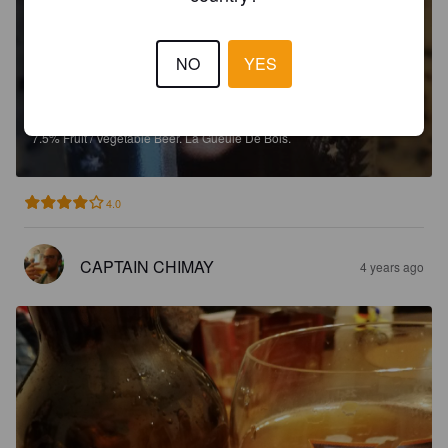
NO
YES
LA GUEULE DE GUERRIERE
7.5%
Fruit / Vegetable Beer.
La Gueule De Bois.
4.0
CAPTAIN CHIMAY
4 years ago