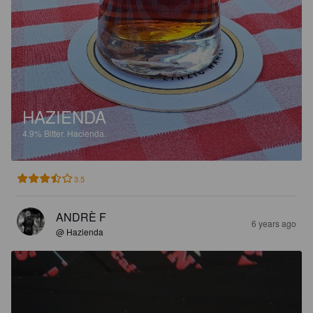
HAZIENDA
4.9%
Bitter.
Hacienda.
3.5
ANDRÈ F
6 years ago
@ Hazienda