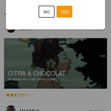
NO
YES
REVIEWS
LÉO G
7 years ago
CITRA & CHOCOLAT
6%
Brown Ale.
Crafty Tom's [Closed].
2.5
MAXIME D
7 years ago