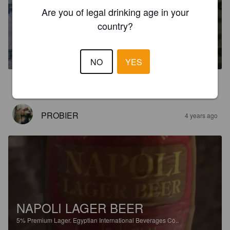
Are you of legal drinking age in your
country?
LUXOR CLASSIC LAGER
5%
Pale Lager.
Egyptian International Beverages Co..
NO
YES
4.1
PROBIER
4 years ago
NAPOLI LAGER BEER
5%
Premium Lager.
Egyptian International Beverages Co..