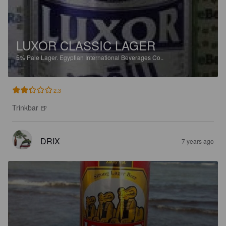
LUXOR CLASSIC LAGER
5%
Pale Lager.
Egyptian International Beverages Co..
2.3
Trinkbar 🍺
DRIX
7 years ago