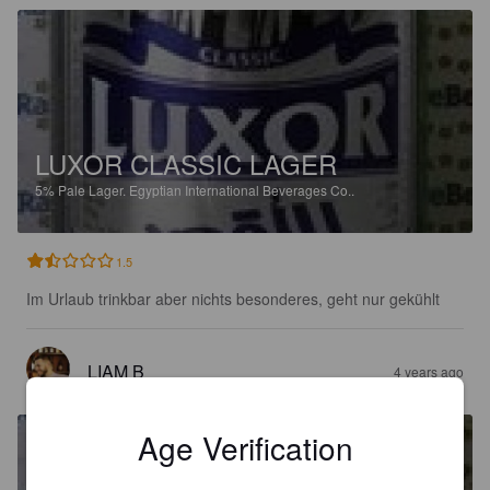
LUXOR CLASSIC LAGER
5%
Pale Lager.
Egyptian International Beverages Co..
1.5
Im Urlaub trinkbar aber nichts besonderes, geht nur gekühlt
LIAM B
4 years ago
Age Verification