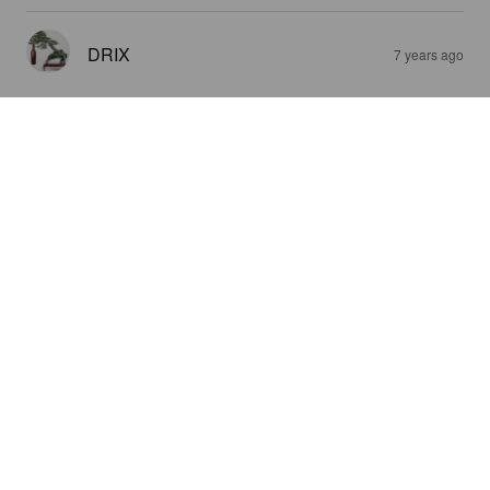
DRIX
7 years ago
LUXOR WEIZEN
5%
Hefeweizen.
Egyptian International Beverages Co..
4.0
DRIX
7 years ago
2.0