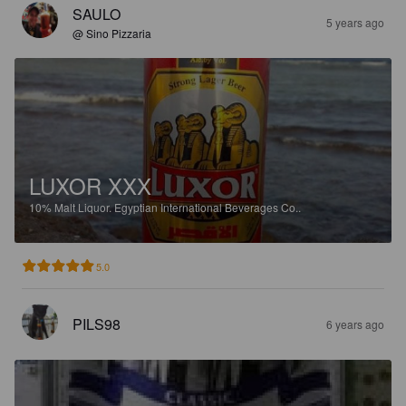
SAULO
5 years ago
@ Sino Pizzaria
LUXOR XXX
10%
Malt Liquor.
Egyptian International Beverages Co..
5.0
PILS98
6 years ago