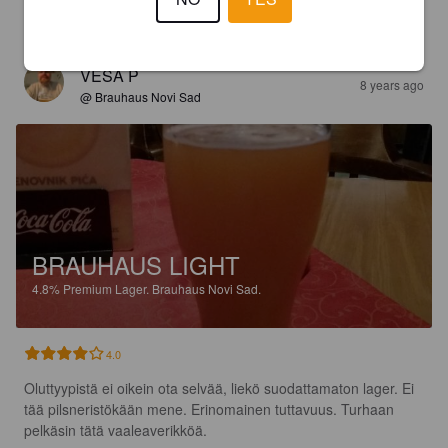
Eipä oo hyvää tai huonoo sanottavaa, ns. perusbissee
VESA P
8 years ago
@ Brauhaus Novi Sad
BRAUHAUS LIGHT
4.8%
Premium Lager.
Brauhaus Novi Sad.
4.0
Oluttyypistä ei oikein ota selvää, liekö suodattamaton lager. Ei 
tää pilsneristökään mene. Erinomainen tuttavuus. Turhaan 
pelkäsin tätä vaaleaverikköä.