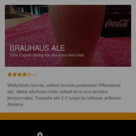
BRAUHAUS ALE
5.6%
English Strong Ale.
Brauhaus Novi Sad.
4.0
Miellyttävän karvas, vaikkei humala puskekaan IPAmaisesti 
läpi. Aleksi alkoholia melko reilusti eli ei sovi ainoaksi 
janojuomaksi. Toisaalta alle 2 € tuoppi ja radiossa Jefferson 
Airplane.