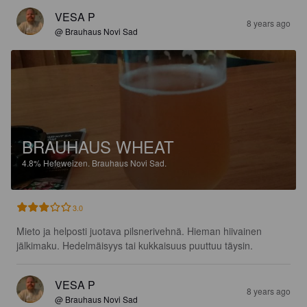
VESA P
8 years ago
@ Brauhaus Novi Sad
BRAUHAUS WHEAT
4.8%
Hefeweizen.
Brauhaus Novi Sad.
3.0
Mieto ja helposti juotava pilsnerivehnä. Hieman hiivainen 
jälkimaku. Hedelmäisyys tai kukkaisuus puuttuu täysin.
VESA P
8 years ago
@ Brauhaus Novi Sad