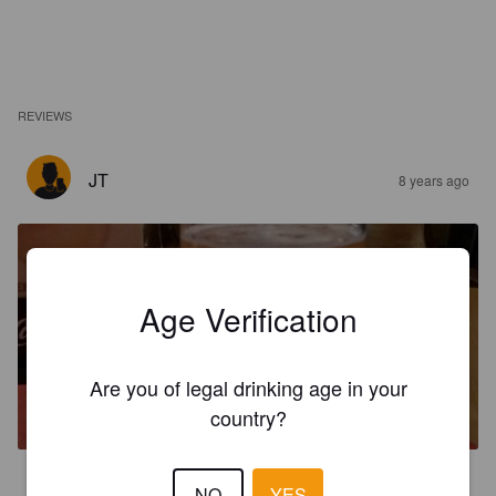
REVIEWS
JT
8 years ago
Age Verification
BRAUHAUS LIGHT
Are you of legal drinking age in your
4.8%
Premium Lager.
Brauhaus Novi Sad.
country?
2.5
NO
YES