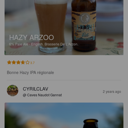
HAZY ARZOO
6%
Pale Ale - English.
Brasserie De L'Arzon.
3.7
Bonne Hazy IPA régionale
CYRILCLAV
2 years ago
@ Caves Naudot Gannat