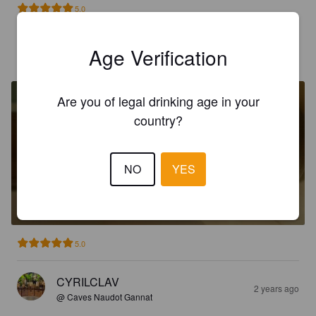
5.0
Age Verification
REMI L
1 year ago
Are you of legal drinking age in your
country?
NO
YES
FORBIDDEN FRUIT
6%
.
Brasserie De L'Arzon.
5.0
CYRILCLAV
2 years ago
@ Caves Naudot Gannat