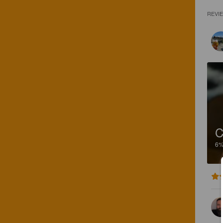
REVI
6