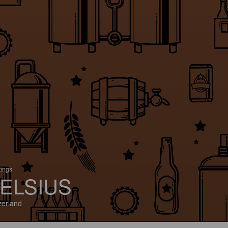
tings
ELSIUS
zerland