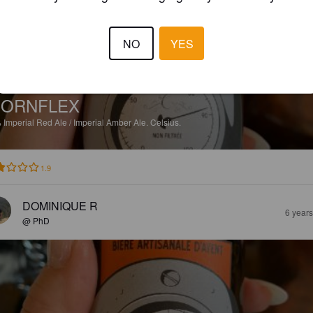
NO
YES
CORNFLEX
%
Imperial Red Ale / Imperial Amber Ale.
Celsius.
1.9
DOMINIQUE R
6 year
@ PhD