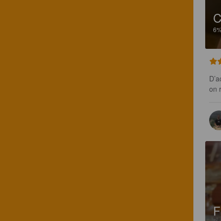
6
D’a
on 
F