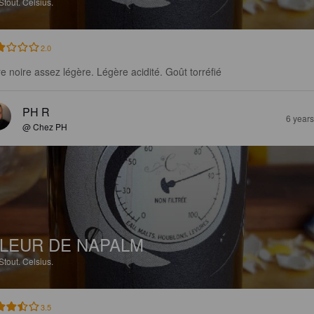
Stout.
Celsius.
2.0
re noire assez légère. Légère acidité. Goût torréfié
PH R
6 year
@ Chez PH
LEUR DE NAPALM
Stout.
Celsius.
3.5