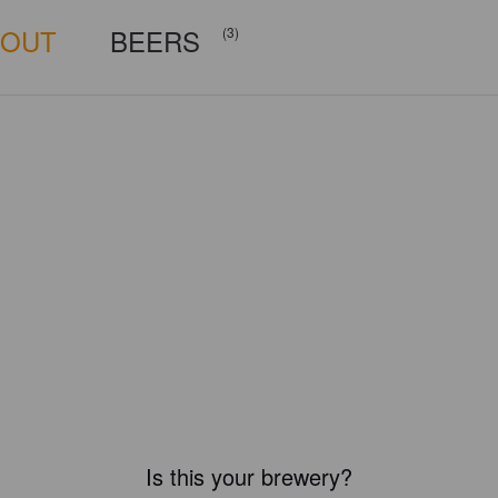
BOUT
BEERS
(3)
Is this your brewery?