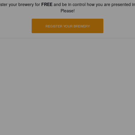
ster your brewery for
FREE
and be in control how you are presented in
Please!
REGISTER YOUR BREWERY