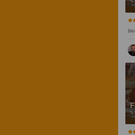
%
Biè
F
%