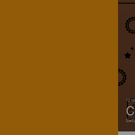
12 ra
C
Swit