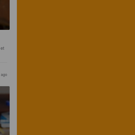
et 
s ago