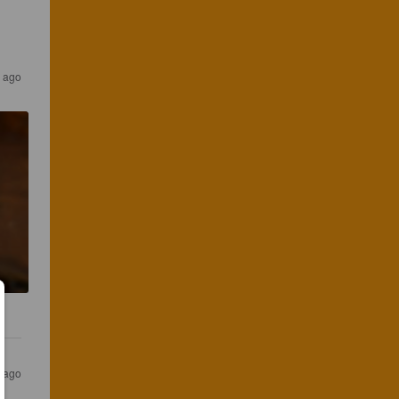
s ago
s ago