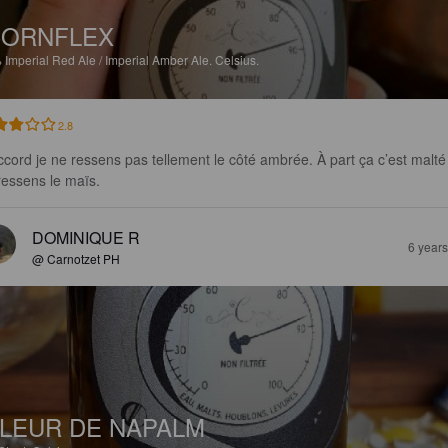
CORNFLEX
%
Imperial Red Ale / Imperial Amber Ale.
Celsius.
2.8
ccord je ne ressens pas tellement le côté ambrée. À part ça c’est malté 
ressens le maïs.
DOMINIQUE R
6 year
@ Carnotzet PH
LEUR DE NAPALM