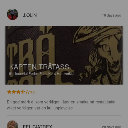
J.OLIN
16 days ago
KAPTEN TRÄTASS
9%
Imperial Porter.
Prins Katts Hantverksöl.
3.6
En god mörk öl som verkligen låter en smaka på rostat kaffe 
vilket verkligen var en kul upplevelse
FELICIATREX
28 days ago