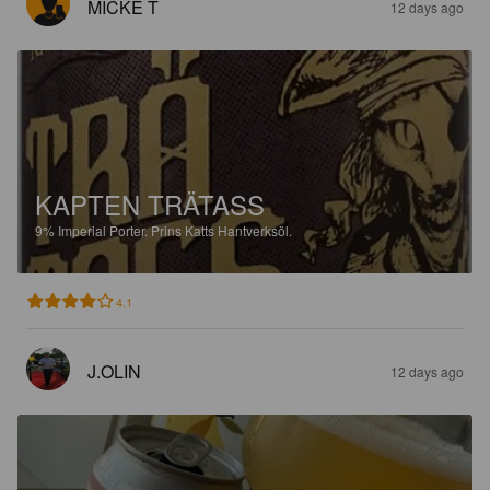
MICKE T
12 days ago
KAPTEN TRÄTASS
9%
Imperial Porter.
Prins Katts Hantverksöl.
4.1
J.OLIN
12 days ago