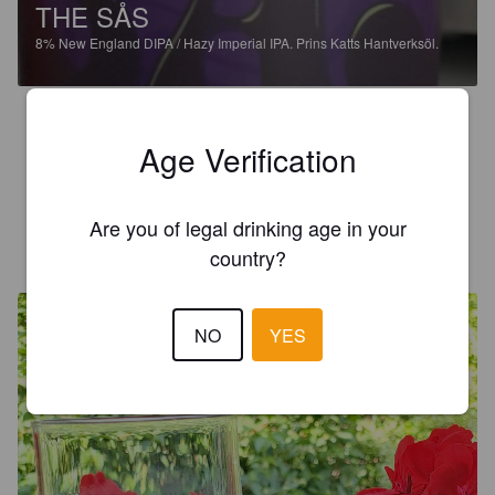
THE SÅS
8%
New England DIPA / Hazy Imperial IPA.
Prins Katts Hantverksöl.
2.8
Age Verification
Helt okej ganska lenn och mjuk smak men någonting tar den 
åt fel hål för min smak men helt ok
Are you of legal drinking age in your
SKRIETLILI
14 days ago
country?
NO
YES