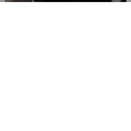
KAPTEN TRÄTASS
9%
Imperial Porter.
Prins Katts Hantverksöl.
4.3
Sketagod! Mycket kaffesmak. Skål! 🍻