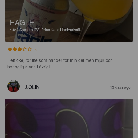
EAGLE
4.8%
Session IPA.
Prins Katts Hantverksöl.
3.2
Helt okej för lite som händer för min del men mjuk och 
behaglig smak i övrigt
J.OLIN
13 days ago