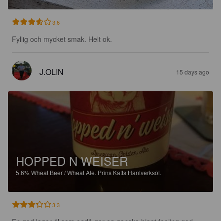
3.6
Fyllig och mycket smak. Helt ok.
J.OLIN
15 days ago
HOPPED N WEISER
5.6%
Wheat Beer / Wheat Ale.
Prins Katts Hantverksöl.
3.3