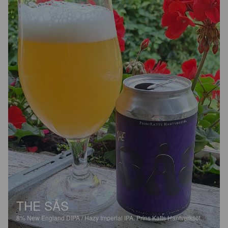
THE SÅS
8%
New England DIPA / Hazy Imperial IPA.
Prins Katts Hantverksöl.