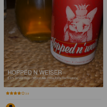
HOPPED N WEISER
5.6%
Wheat Beer / Wheat Ale.
Prins Katts Hantverksöl.
3.9