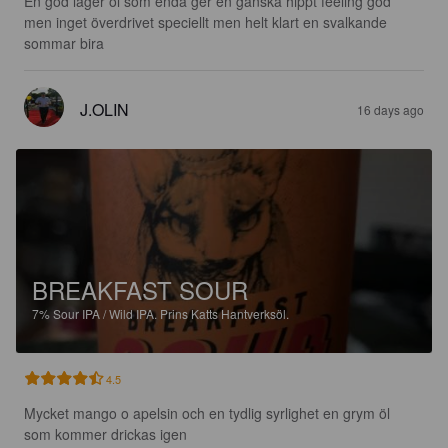
En god lager öl som endå ger en ganska hippt feeling god 
men inget överdrivet speciellt men helt klart en svalkande 
sommar bira
J.OLIN
16 days ago
BREAKFAST SOUR
7%
Sour IPA / Wild IPA.
Prins Katts Hantverksöl.
4.5
Mycket mango o apelsin och en tydlig syrlighet en grym öl 
som kommer drickas igen