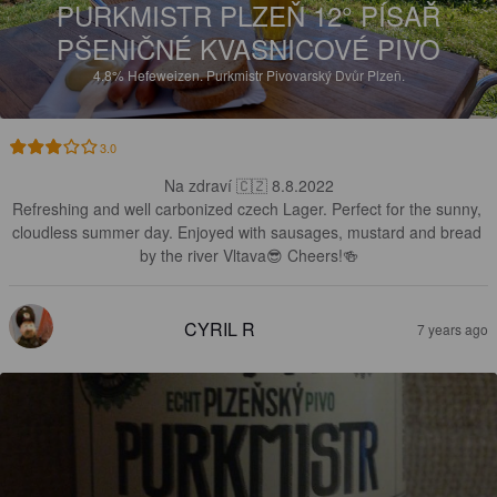
PURKMISTR PLZEŇ 12° PÍSAŘ
PŠENIČNÉ KVASNICOVÉ PIVO
4.8%
Hefeweizen.
Purkmistr Pivovarský Dvůr Plzeň.
3.0
Na zdraví 🇨🇿 8.8.2022

Refreshing and well carbonized czech Lager. Perfect for the sunny, 
cloudless summer day. Enjoyed with sausages, mustard and bread 
by the river Vltava😎 Cheers!🍻
CYRIL R
7 years ago