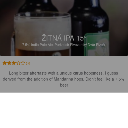
ŽITNÁ IPA 15°
7.5%
India Pale Ale.
Purkmistr Pivovarský Dvůr Plzeň.
3.0
Long bitter aftertaste with a unique citrus hoppiness, I guess 
derived from the addition of Mandarina hops. Didn’t feel like a 7,5% 
beer
JAMES Š
8 years ago
@ Purkmistr