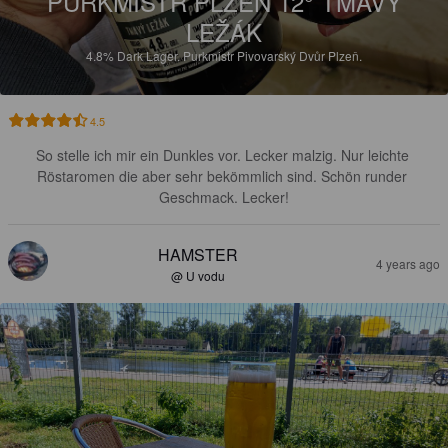
PURKMISTR PLZEŇ 12° TMAVÝ
LEŽÁK
4.8%
Dark Lager.
Purkmistr Pivovarský Dvůr Plzeň.
4.5
So stelle ich mir ein Dunkles vor. Lecker malzig. Nur leichte 
Röstaromen die aber sehr bekömmlich sind. Schön runder 
Geschmack. Lecker!
HAMSTER
4 years ago
@ U vodu