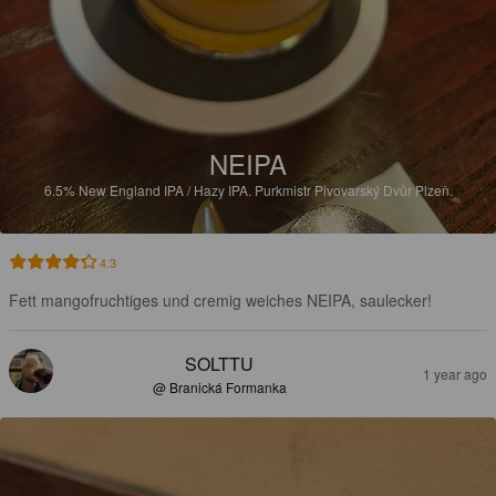
NEIPA
6.5%
New England IPA / Hazy IPA.
Purkmistr Pivovarský Dvůr Plzeň.
4.3
Fett mangofruchtiges und cremig weiches NEIPA, saulecker!
SOLTTU
1 year ago
@ Branická Formanka