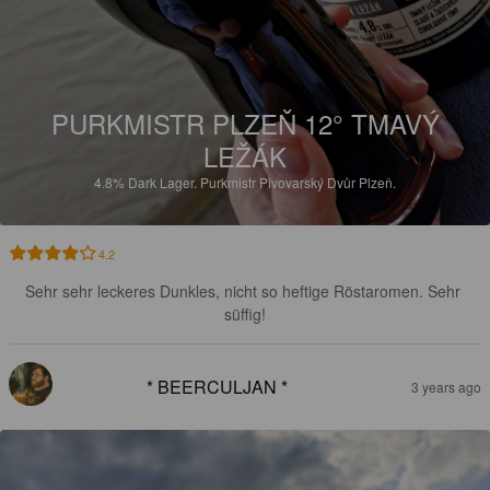
PURKMISTR PLZEŇ 12° TMAVÝ
LEŽÁK
4.8%
Dark Lager.
Purkmistr Pivovarský Dvůr Plzeň.
4.2
Sehr sehr leckeres Dunkles, nicht so heftige Röstaromen. Sehr 
süffig!
* BEERCULJAN *
3 years ago