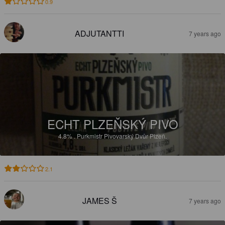
0.9
ADJUTANTTI
7 years ago
ECHT PLZEŇSKÝ PIVO
4.8%
.
Purkmistr Pivovarský Dvůr Plzeň.
2.1
JAMES Š
7 years ago