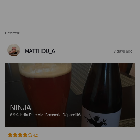
REVIEWS
MATTHOU_6
7 days ago
NINJA
6.9%
India Pale Ale.
Brasserie Dépareillée.
4.2