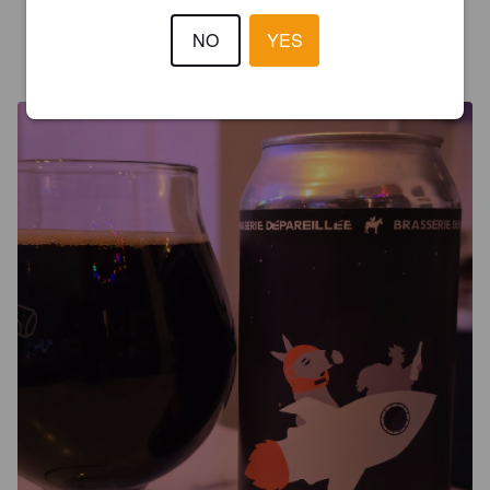
NO
YES
JOCELYN D
8 months ago