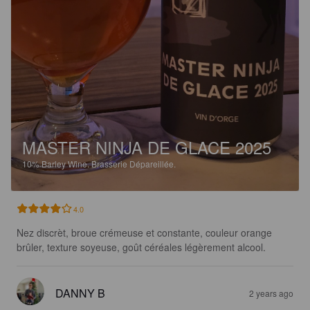
MASTER NINJA DE GLACE 2025
10%
Barley Wine.
Brasserie Dépareillée.
4.0
Nez discrèt, broue crémeuse et constante, couleur orange 
brûler, texture soyeuse, goût céréales légèrement alcool.
DANNY B
2 years ago