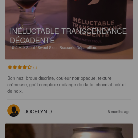
INÉLUCTABLE TRANSCENDANCE
DÉCADENTE
10%
Milk Stout / Sweet Stout.
Brasserie Dépareillée.
4.4
Bon nez, broue discrète, couleur noir opaque, texture 
crémeuse, goût complexe mélange de datte, chocolat noir et 
de noix.
JOCELYN D
8 months ago