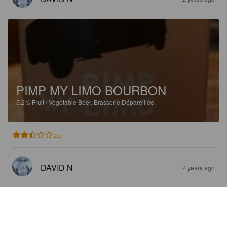
PIMP MY LIMO BOURBON
5.2%
Fruit / Vegetable Beer.
Brasserie Dépareillée.
2.5
DAVID N
2 years ago