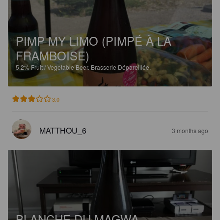
PIMP MY LIMO (PIMPÉ À LA
FRAMBOISE)
5.2%
Fruit / Vegetable Beer.
Brasserie Dépareillée.
3.0
MATTHOU_6
3 months ago
BLANCHE DU MAGWA