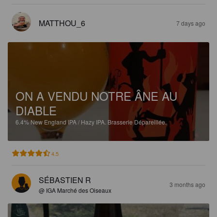
MATTHOU_6
7 days ago
ON A VENDU NOTRE ÂNE AU
DIABLE
6.4%
New England IPA / Hazy IPA.
Brasserie Dépareillée.
4.5
SÉBASTIEN R
3 months ago
@ IGA Marché des Oiseaux