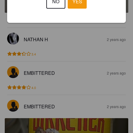
NO
YES
7%
Red Ale / Amber Ale.
Brasserie Des 3 Lacs.
3.8
NATHAN H
2 years ago
3.4
EMBITTERED
2 years ago
4.0
EMBITTERED
2 years ago