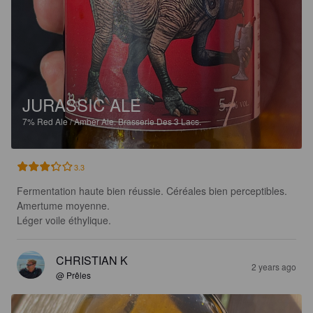
JURASSIC ALE
7%
Red Ale / Amber Ale.
Brasserie Des 3 Lacs.
3.3
Fermentation haute bien réussie. Céréales bien perceptibles. 
Amertume moyenne.

Léger voile éthylique.
CHRISTIAN K
2 years ago
@ Prêles