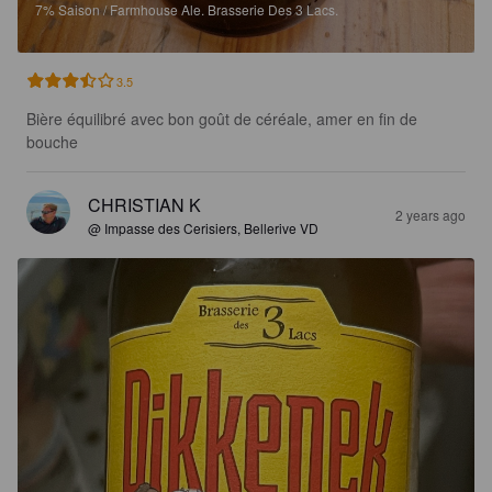
7%
Saison / Farmhouse Ale.
Brasserie Des 3 Lacs.
3.5
Bière équilibré avec bon goût de céréale, amer en fin de 
bouche
CHRISTIAN K
2 years ago
@ Impasse des Cerisiers, Bellerive VD