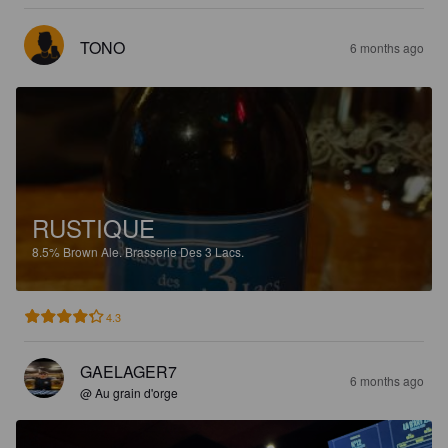
TONO
6 months ago
RUSTIQUE
8.5%
Brown Ale.
Brasserie Des 3 Lacs.
4.3
GAELAGER7
6 months ago
@ Au grain d'orge