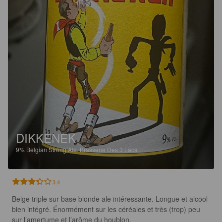
DIKKENEK
9%
Belgian Strong Ale.
Brasserie Des 3 Lacs.
3.4
Belge triple sur base blonde ale intéressante. Longue et alcool 
bien intégré. Énormément sur les céréales et très (trop) peu 
sur l’amertume et l’arôme du houblon.