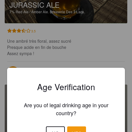
JURASSIC ALE
7%
Red Ale / Amber Ale.
Brasserie Des 3 Lacs.
3.5
Une ambré très floral, assez sucré 

Presque acide en fin de bouche 

Assez sympa !
EMBITTERED
2 years ago
Age Verification
Are you of legal drinking age in your
country?
JURASSIC ALE