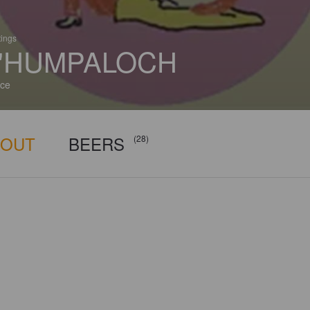
tings
'HUMPALOCH
ce
BOUT
BEERS
(28)