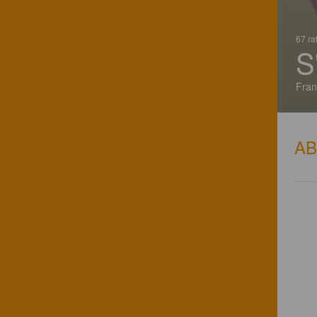
67 ra
S
Fran
A