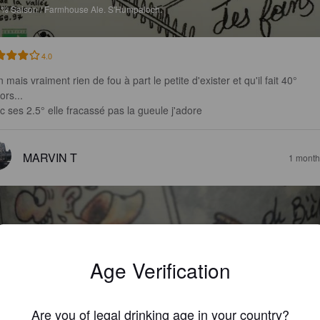
5%
Saison / Farmhouse Ale.
S'Humpaloch.
4.0
 mais vraiment rien de fou à part le petite d'exister et qu'il fait 40° 
rs... 

c ses 2.5° elle fracassé pas la gueule j'adore
MARVIN T
1 month
Age Verification
SSAI DE BIÈRE TRAPPISTE
%
Belgian Strong Ale.
S'Humpaloch.
Are you of legal drinking age in your country?