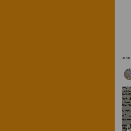
REVI
B