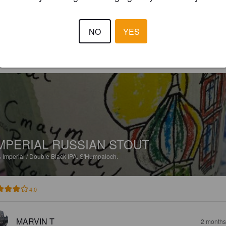
3.7
NO
YES
STEVE TILLOI T
2 months
MPERIAL RUSSIAN STOUT
%
Imperial / Double Black IPA.
S'Humpaloch.
4.0
MARVIN T
2 months