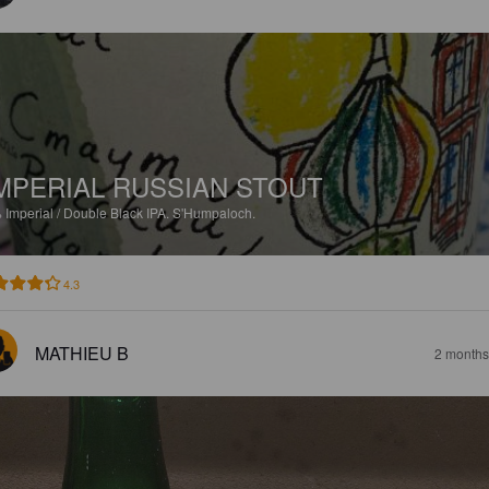
MPERIAL RUSSIAN STOUT
%
Imperial / Double Black IPA.
S'Humpaloch.
4.3
MATHIEU B
2 months