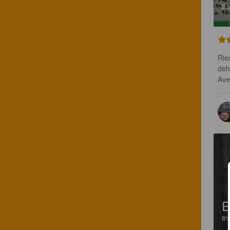
2.
Rien
deho
Ave
E
8