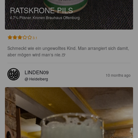
RATSKRONE PILS
4.7%
Pilsner.
Kronen Brauhaus Offenburg.
3.1
Schmeckt wie ein ungewolltes Kind. Man arrangiert sich damit, 
aber mögen wird man‘s nie.🍺
LINDEN09
10 months ago
@ Heidelberg