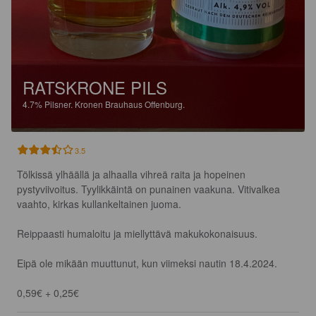
RATSKRONE PILS
4.7%
Pilsner.
Kronen Brauhaus Offenburg.
3.5
Tölkissä ylhäällä ja alhaalla vihreä raita ja hopeinen 
pystyviivoitus. Tyylikkäintä on punainen vaakuna. Vitivalkea 
vaahto, kirkas kullankeltainen juoma.

Reippaasti humaloitu ja miellyttävä makukokonaisuus.

Eipä ole mikään muuttunut, kun viimeksi nautin 18.4.2024.

0,59€ + 0,25€