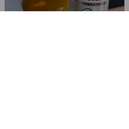
RATSKRONE PILS
4.7%
Pilsner.
Kronen Brauhaus Offenburg.
1.5
Mein 300. bewertetes Bier, und das nach nur 16 Monaten. 
Das gibt mir doch zu denken.

Und das 300. ist ein ausgesprochenes Billigbier, das mir 
bislang unbekannt war.

Aus gutem Grund.

Wir haben es hier mit einer hochpasteurisierten Plörre zu tun, 
die dem Namen "Bier" nur teilweise gerecht wird.
