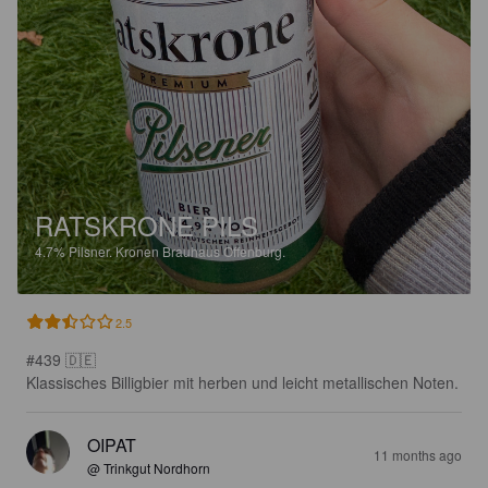
RATSKRONE PILS
4.7%
Pilsner.
Kronen Brauhaus Offenburg.
2.5
#439 🇩🇪

Klassisches Billigbier mit herben und leicht metallischen Noten.
OIPAT
11 months ago
@ Trinkgut Nordhorn