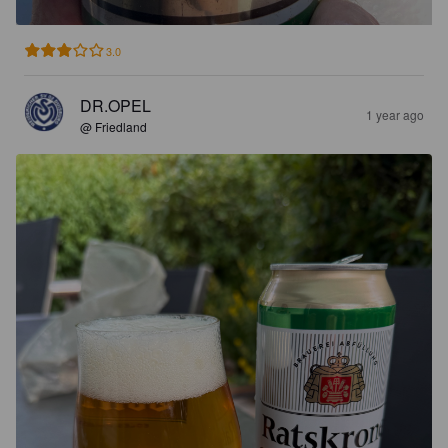
3.0
DR.OPEL
1 year ago
@ Friedland