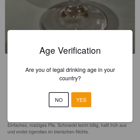
RATSKRONE PILS
4.7%
Pilsner.
Kronen Brauhaus Offenburg.
Age Verification
2.5
Are you of legal drinking age in your
Heidelberg-Woche 6/17:

country?
Beim Griechen Knossos in HD-Bergheim gibt es laut 
Speisekarte das Ratskronen Pilsener vom Fass!!! Da es nichts 
anderes mit dem gleichen Namen gibt, gehe ich von der 
NO
YES
Edeka-Marke aus.

Ich hoffe mal nicht, dass das Restaurant Dosenbier kredenzt.

Einfaches, malziges Pils. Schmeckt leicht billig, hallt früh aus 
und endet irgendwo im bierischen Nichts.
