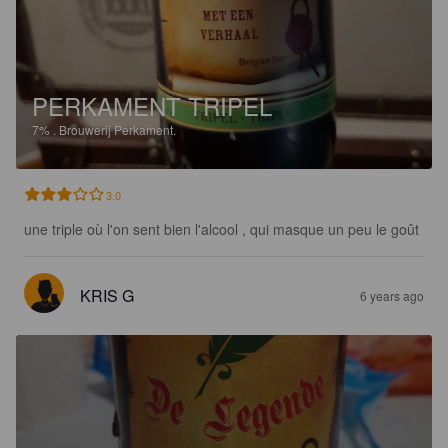
PERKAMENT TRIPEL
7%
.
Brouwerij Perkament.
3.0
une triple où l'on sent bien l'alcool , qui masque un peu le goût
KRIS G
6 years ago