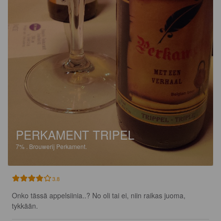
PERKAMENT TRIPEL
7%
.
Brouwerij Perkament.
3.8
Onko tässä appelsiinia..? No oli tai ei, niin raikas juoma, 
tykkään.