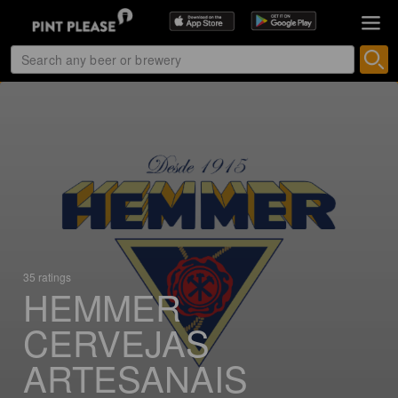
35 ratings
HEMMER
CERVEJAS
ARTESANAIS