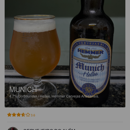
MUNICH
4.7%
Dortmunder / Helles.
Hemmer Cervejas Artesanais.
3.6