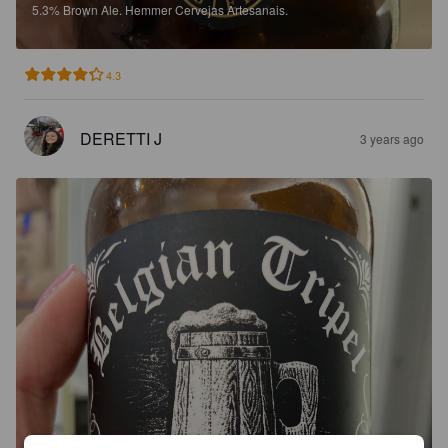
5.3%
Brown Ale.
Hemmer Cervejas Artesanais.
4.3
DERETTI J
3 years ago