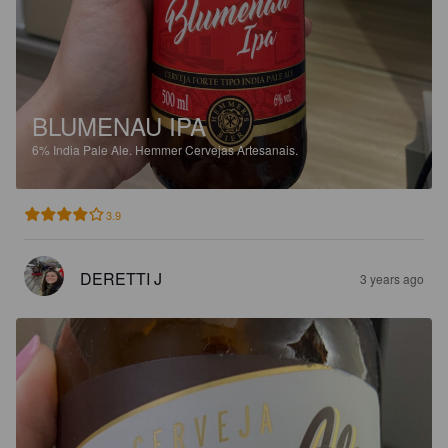
BLUMENAU IPA
6%
India Pale Ale.
Hemmer Cervejas Artesanais.
3.9
DERETTI J
3 years ago