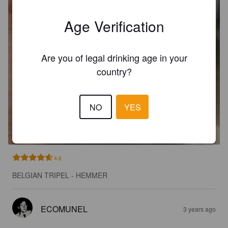
Age Verification
Are you of legal drinking age in your
country?
NO
YES
HEMMER
9.2%
Tripel.
Hemmer Cervejas Artesanais.
4.6
BELGIAN TRIPEL - HEMMER
ECOMUNEL
3 years ago