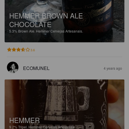
HEMMER BROWN ALE
CHOCOLATE
5.3%
Brown Ale.
Hemmer Cervejas Artesanais.
3.6
ECOMUNEL
4 years ago
HEMMER
9.2%
Tripel.
Hemmer Cervejas Artesanais.