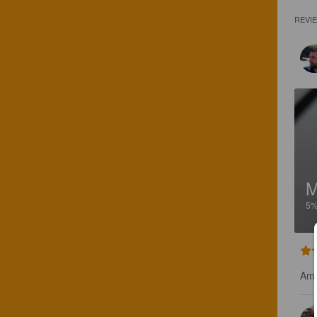
REVI
5
Amb