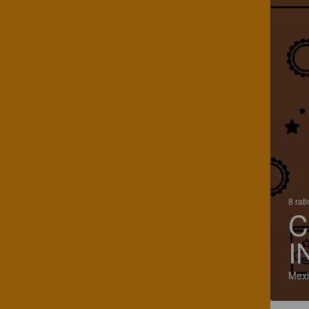
8 rat
C
I
Mexi