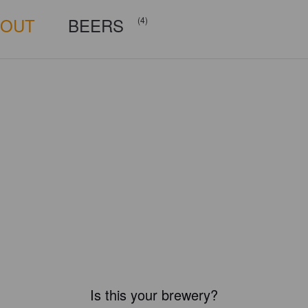
BOUT
BEERS
(4)
Is this your brewery?