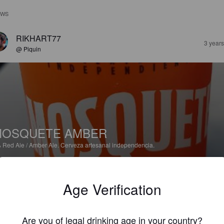
EWS
RIKHART77
3 year
@ Piquin
MOSQUETE AMBER
%
Red Ale / Amber Ale.
Cerveza artesanal independencia.
3.6
Age Verification
rée assez légère avec une amertume bien équilibrée. Très désaltéran
Are you of legal drinking age in your country?
LERNI