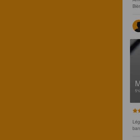
Biè
5
Lég
bar