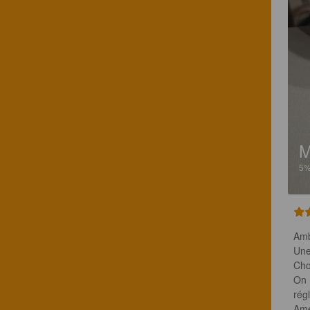
5
Amb
Une
Cho
On 
rég
Ame