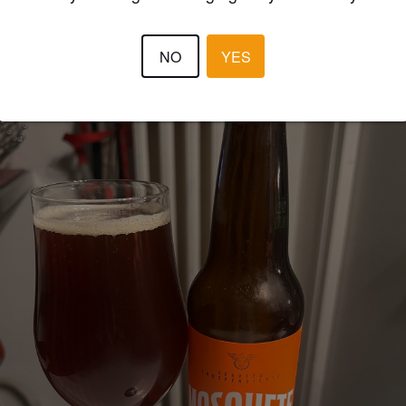
3 year
@ Intermarché HYPER Nîmes
NO
YES