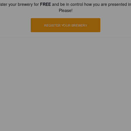
ster your brewery for
FREE
and be in control how you are presented in
Please!
REGISTER YOUR BREWERY