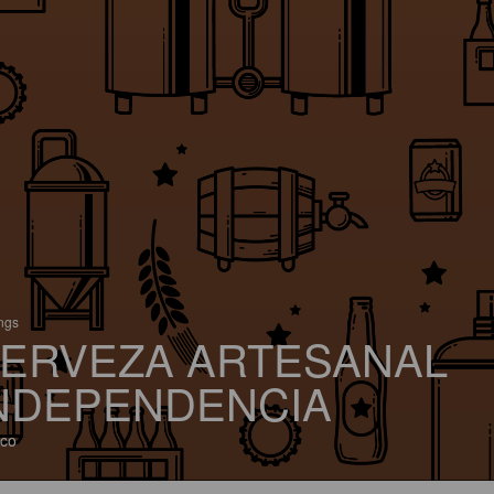
ings
ERVEZA ARTESANAL
NDEPENDENCIA
co