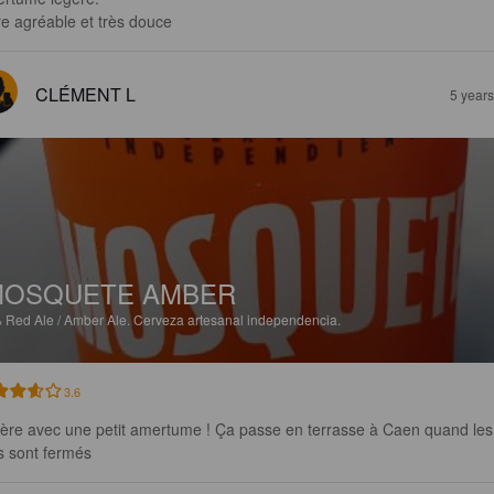
re agréable et très douce
CLÉMENT L
5 year
MOSQUETE AMBER
%
Red Ale / Amber Ale.
Cerveza artesanal independencia.
3.6
ère avec une petit amertume ! Ça passe en terrasse à Caen quand les
s sont fermés