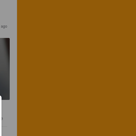
s ago
te