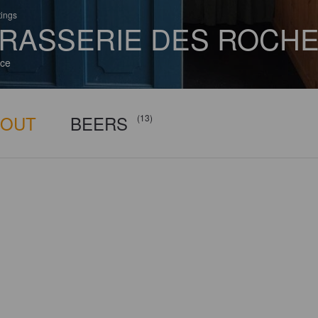
tings
RASSERIE DES ROCH
ce
BOUT
BEERS
(13)