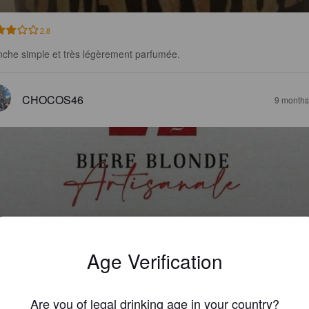
2.8
nche simple et très légèrement parfumée.
CHOCOS46
9 months
OCHES BLONDE
5%
Golden Ale / Blond Ale.
Brasserie Des Roches.
Age Verification
3.1
Are you of legal drinking age in your country?