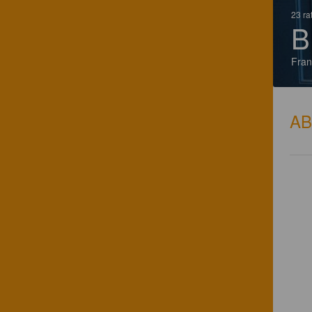
23 ra
B
Fran
A