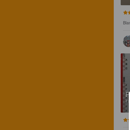
Bla
R
4.