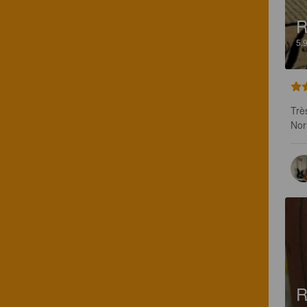
R
5.
Trè
Nor