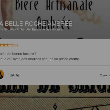
A BELLE ROCHE AMBRÉE
5%
Red Ale / Amber Ale.
Brasserie Des Roches.
3.6
rée de bonne facture ! 

voue qu’ avec des marrons chauds ca passe crème
TIM M
2 year