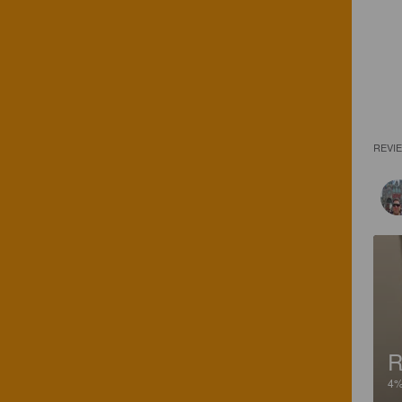
REVI
R
4