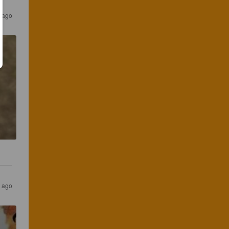
r ago
s ago