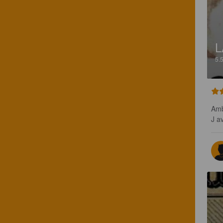
L
5.
Amb
J a