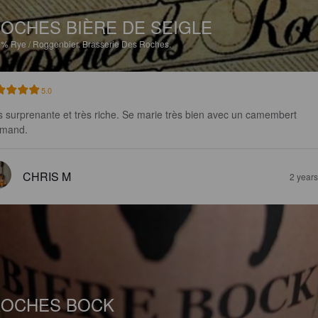
OCHES BIÈRE DE SEIGLE
9%
Rye / Roggenbier.
Brasserie Des Roches.
5.0
s surprenante et très riche. Se marie très bien avec un camembert 
mand.
CHRIS M
2 year
ROCHES BOCK