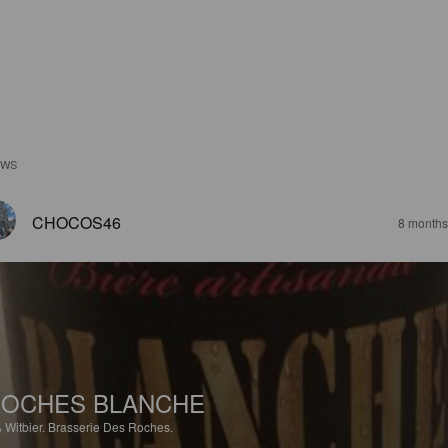
EWS
CHOCOS46
8 months
OCHES BLANCHE
%
Witbier.
Brasserie Des Roches.