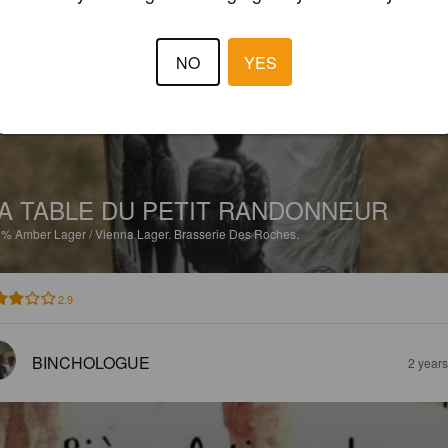
JEROME S
1 yea
NO
YES
A TABLE DU PETIT RANDONNEUR
3%
Amber Lager / Vienna Lager.
Brasserie Des Roches.
2.9
BINCHOLOGUE
2 year