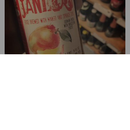
EAU DE JANEIRO FREIG
5%
Grodziskie / Gose / Lichtenhainer.
2 Cabeças.
3.0