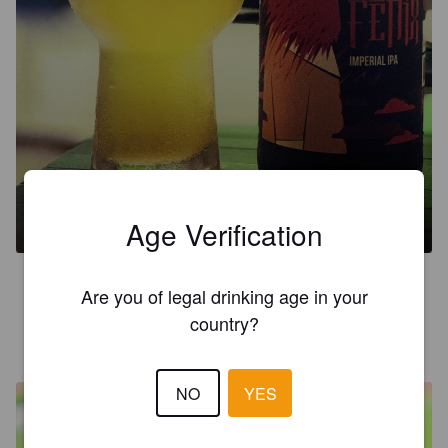
FENIX
8.1%
Imperial IPA / Double IPA.
2 Cabeças.
Age Verification
4.3
Are you of legal drinking age in your
country?
CERVEJEIRO DO ALÉM
1 year ago
@ Casa do Sergim
NO
YES