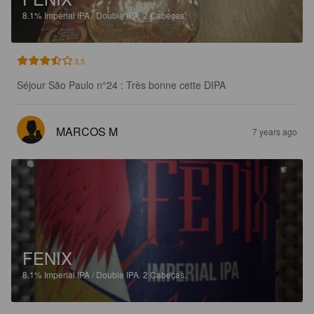
8.1%
Imperial IPA / Double IPA.
2 Cabeças.
3.5
Séjour São Paulo n°24 : Très bonne cette DIPA
MARCOS M
7 years ago
FENIX
8.1%
Imperial IPA / Double IPA.
2 Cabeças.