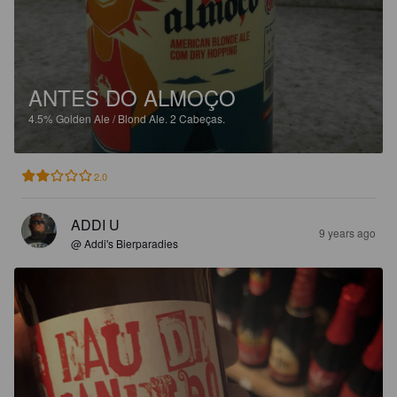
ANTES DO ALMOÇO
4.5%
Golden Ale / Blond Ale.
2 Cabeças.
2.0
ADDI U
9 years ago
@ Addi's Bierparadies