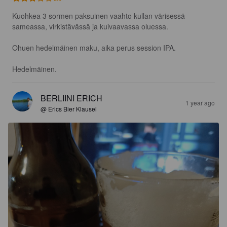
Kuohkea 3 sormen paksuinen vaahto kullan värisessä 
sameassa, virkistävässä ja kuivaavassa oluessa.

Ohuen hedelmäinen maku, aika perus session IPA.

Hedelmäinen.
BERLIINI ERICH
1 year ago
@ Erics Bier Klausel