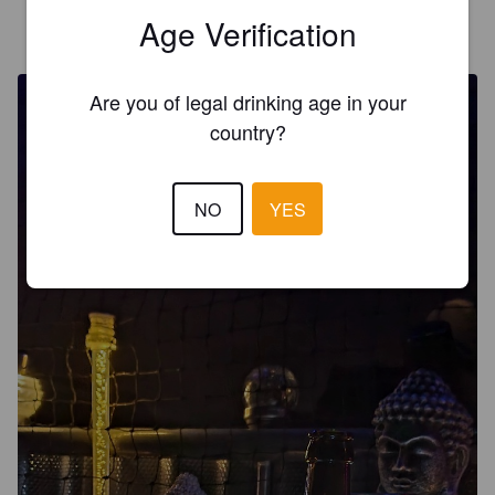
PILS98
Age Verification
2 years ago
@ Maruhn
Are you of legal drinking age in your
country?
NO
YES