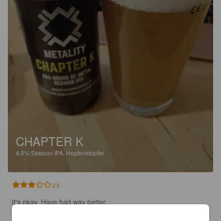
CHAPTER K
4.5%
Session IPA.
Hopfenstopfer.
2.8
It's okay. Have had way better.