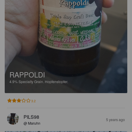
RAPPOLDI
4.9%
Specialty Grain.
Hopfenstopfer.
3.2
PILS98
5 years ago
@ Maruhn