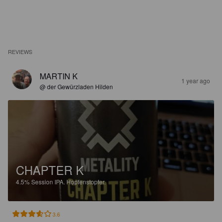
REVIEWS
MARTIN K
1 year ago
@ der Gewürzladen Hilden
CHAPTER K
4.5%
Session IPA.
Hopfenstopfer.
3.6