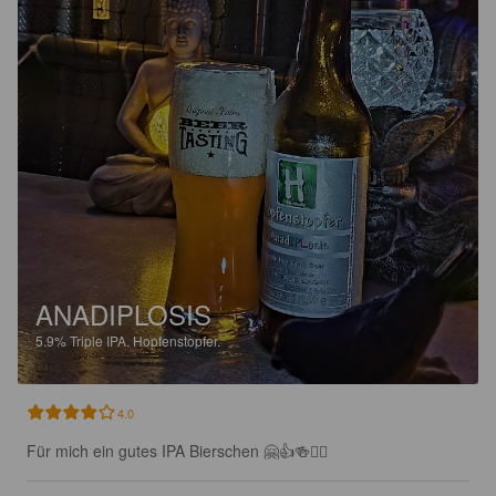
ANADIPLOSIS
5.9%
Triple IPA.
Hopfenstopfer.
4.0
Für mich ein gutes IPA Bierschen 🤗👍🍻🙋‍♂️