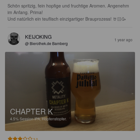
Schön spritzig, fein hopfige und fruchtige Aromen. Angenehm 
im Anfang. Prima!

Und natürlich ein teuflisch einzigartiger Brauprozess! 🤘🏻🥳
KEIJOKING
1 year ago
@ Bierothek.de Bamberg
CHAPTER K
4.5%
Session IPA.
Hopfenstopfer.
3.0