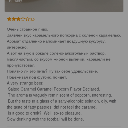
Brewery.
3.0
Очень странное пиво.

Заявлен вкус карамельного попкорна с солёной карамелью.

Аромат отдалённо напоминает воздушную кукурузу, 
интересно.

А вот на вкус в бокале солёно-алкогольный раствор, 
маслянистый, со вкусом жирной выпечки, карамели не 
прочувствовал. 

Приятно ли это пить? Ну так себе удовольствие.

Поцеживая под футбик, пойдёт.

A very strange beer.

 Salted Caramel Caramel Popcorn Flavor Declared.

 The aroma is vaguely reminiscent of popcorn, interesting.

 But the taste in a glass of a salty-alcoholic solution, oily, with 
the taste of fatty pastries, did not feel the caramel.

 Is it good to drink?  Well, so-so pleasure.

Slow drinking with the football will be done.