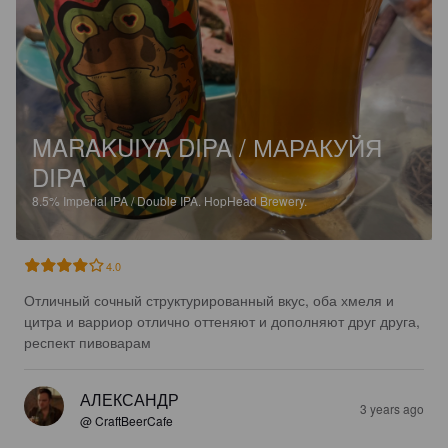
MARAKUIYA DIPA / МАРАКУЙЯ
DIPA
8.5%
Imperial IPA / Double IPA.
HopHead Brewery.
4.0
Отличный сочный структурированный вкус, оба хмеля и 
цитра и варриор отлично оттеняют и дополняют друг друга, 
респект пивоварам
АЛЕКСАНДР
3 years ago
@ CraftBeerCafe