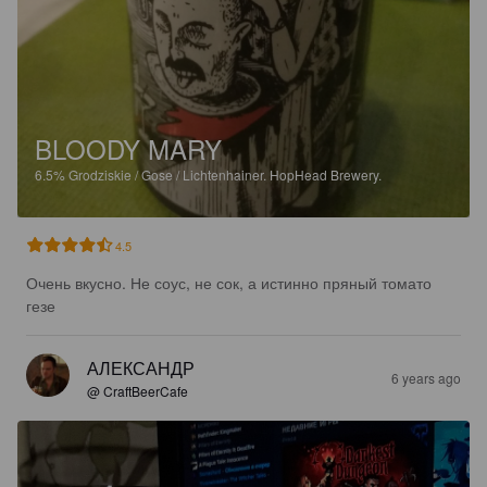
BLOODY MARY
6.5%
Grodziskie / Gose / Lichtenhainer.
HopHead Brewery.
4.5
Очень вкусно. Не соус, не сок, а истинно пряный томато 
гезе
АЛЕКСАНДР
6 years ago
@ CraftBeerCafe