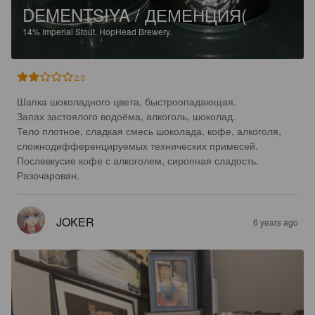
DEMENTSIYA / ДЕМЕНЦИЯ(
14%
Imperial Stout.
HopHead Brewery.
2.0
Шапка шоколадного цвета, быстроопадающая.

Запах застоялого водоёма, алкоголь, шоколад.

Тело плотное, сладкая смесь шоколада, кофе, алкоголя, 
сложнодифференцируемых технических примесей.

Послевкусие кофе с алкоголем, сиропная сладость.

Разочарован.
JOKER
6 years ago