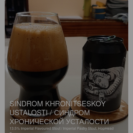
SINDROM KHRONITSESKOY
USTALOSTI / СИНДРОМ
ХРОНИЧЕСКОЙ УСТАЛОСТИ
13.5%
Imperial Flavoured Stout / Imperial Pastry Stout.
HopHead