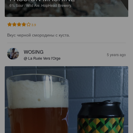
6%
Sour / Wild Ale.
HopHead Brewery.
3.9
Вкус черной смородины с куста.
WOSING
5 years ago
@ La Ruée Vers l'Orge