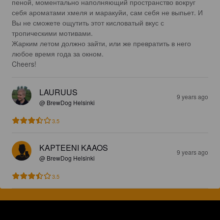
пеной, моментально наполняющий пространство вокруг 
себя ароматами хмеля и маракуйи, сам себя не выпьет. И 
Вы не сможете ощутить этот кисловатый вкус с 
тропическими мотивами. 

Жарким летом должно зайти, или же превратить в него 
любое время года за окном.

Cheers!
LAURUUS
9 years ago
@ BrewDog Helsinki
3.5
KAPTEENI KAAOS
9 years ago
@ BrewDog Helsinki
3.5