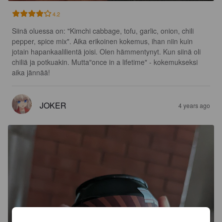
4.2
Siinä oluessa on: "Kimchi cabbage, tofu, garlic, onion, chili 
pepper, spice mix". Aika erikoinen kokemus, ihan niin kuin 
jotain hapankaalilientä joisi. Olen hämmentynyt. Kun siinä oli 
chiliä ja potkuakin. Mutta"once in a lifetime" - kokemukseksi 
aika jännää!
JOKER
4 years ago