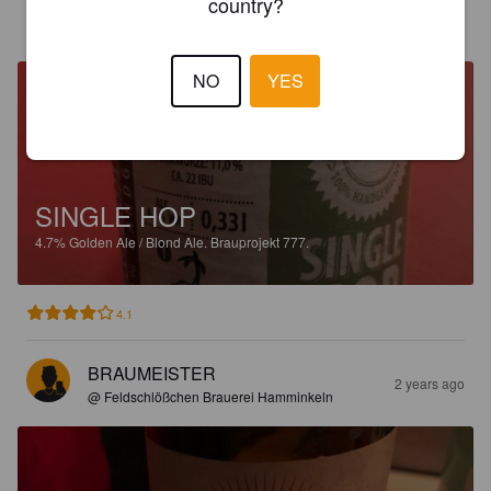
country?
BRAUMEISTER
2 years ago
NO
YES
SINGLE HOP
4.7%
Golden Ale / Blond Ale.
Brauprojekt 777.
4.1
BRAUMEISTER
2 years ago
@ Feldschlößchen Brauerei Hamminkeln