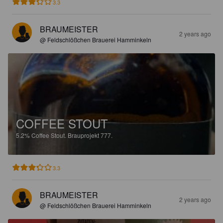
3.3
BRAUMEISTER
2 years ago
@ Feldschlößchen Brauerei Hamminkeln
COFFEE STOUT
5.2%
Coffee Stout.
Brauprojekt 777.
3.3
BRAUMEISTER
2 years ago
@ Feldschlößchen Brauerei Hamminkeln