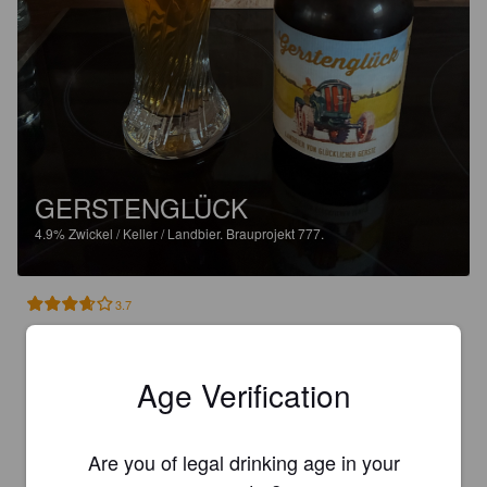
GERSTENGLÜCK
4.9%
Zwickel / Keller / Landbier.
Brauprojekt 777.
3.7
Ein schönes Bier vom Land 😃

Age Verification
Schmeckt ordentlich getreidig 👍🏽

Die Gerste war bestimmt glücklich 😉
Are you of legal drinking age in your