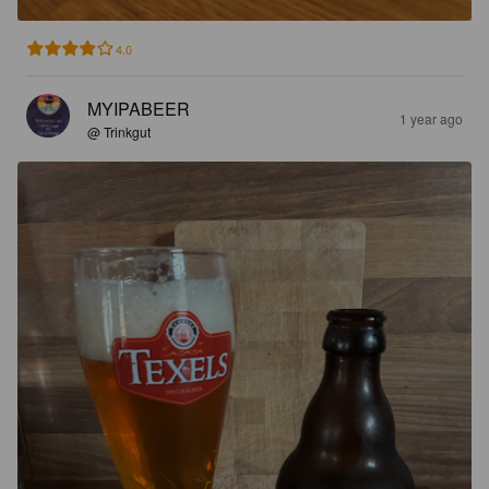
4.0
MYIPABEER
1 year ago
@ Trinkgut