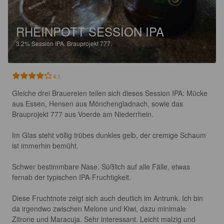
RHEINPOTT SESSION IPA
3.2%
Session IPA.
Brauprojekt 777.
4.1
Gleiche drei Brauereien teilen sich dieses Session IPA: Mücke 
aus Essen, Hensen aus Mönchengladnach, sowie das 
Brauprojekt 777 aus Voerde am Niederrhein.

Im Glas steht völlig trübes dunkles gelb, der cremige Schaum 
ist immerhin bemüht.

Schwer bestimmbare Nase. Süßlich auf alle Fälle, etwas 
fernab der typischen IPA-Fruchtigkeit.

Diese Fruchtnote zeigt sich auch deutlich im Antrunk. Ich bin 
da irgendwo zwischen Melone und Kiwi, dazu minimale 
Zitrone und Maracuja. Sehr interessant. Leicht malzig und 