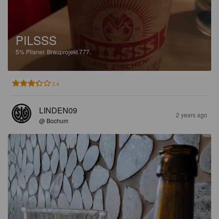
PILSSS
5%
Pilsner.
Brauprojekt 777.
3.4
LINDEN09
2 years ago
@ Bochum