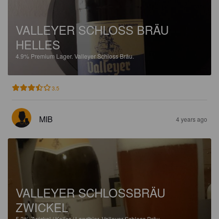
VALLEYER SCHLOSS BRÄU
HELLES
4.9%
Premium Lager.
Valleyer Schloss Bräu.
3.5
MIB
4 years ago
VALLEYER SCHLOSSBRÄU
ZWICKEL
5.3%
Zwickel / Keller / Landbier.
Valleyer Schloss Bräu.