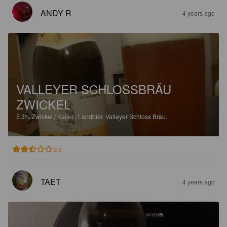
ANDY R
4 years ago
VALLEYER SCHLOSSBRÄU
ZWICKEL
5.3%
Zwickel / Keller / Landbier.
Valleyer Schloss Bräu.
2.5
TAET
4 years ago