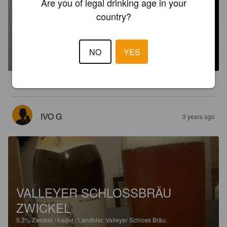
Are you of legal drinking age in your
country?
VALLEYER SCHLOSS BRÄU
HELLES
NO
YES
4.9%
Premium Lager.
Valleyer Schloss Bräu.
4.1
IVO G
3 years ago
VALLEYER SCHLOSSBRÄU
ZWICKEL
5.3%
Zwickel / Keller / Landbier.
Valleyer Schloss Bräu.