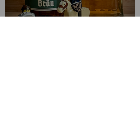
HELLER BOCK
6.8%
Hellerbock / Maibock.
Valleyer Schloss Bräu.
4.2
Ein edles Ross ziert das Etikett des Bräus von Valleyer 
Schloss.

Getreidig in der Nase, macht der helle Bock am Gaumen eine 
seidig weiche Figur. Malzig und süffig mit angemessener 
Carbonisierung lässt es sich wunderbar trinken. Die 6,8% sind 
schön eingearbeitet und halten sich dezent im Hintergrund, 
lediglich die leichte Süße im Abgang deutet auf den Alkohol.

So kann ein Bockbier gerne sein! 😋