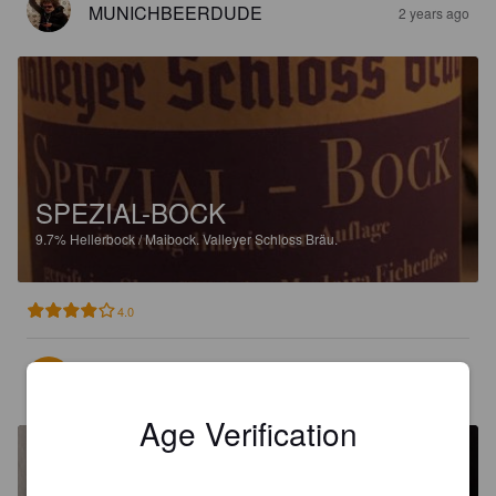
MUNICHBEERDUDE
2 years ago
SPEZIAL-BOCK
9.7%
Hellerbock / Maibock.
Valleyer Schloss Bräu.
4.0
SCHLON_DONZO
3 years ago
Age Verification