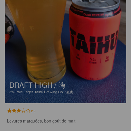
DRAFT HIGH / 嗨
5%
Pale Lager.
Taihu Brewing Co. / 臺虎.
2.9
Levures marquées, bon goût de malt