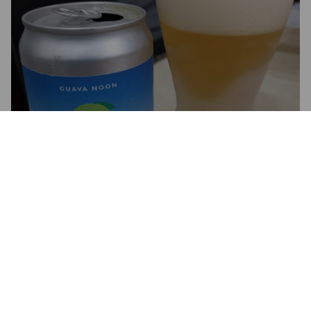
GUAVA NOON IPA
5%
India Pale Ale.
Taihu Brewing Co. / 臺虎.
4.0