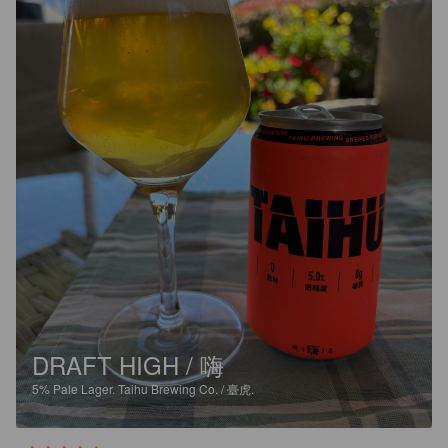
DRAFT HIGH / 嗨
5%
Pale Lager.
Taihu Brewing Co. / 臺虎.