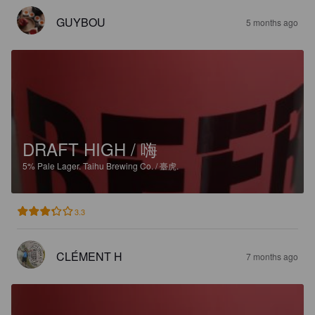
GUYBOU
5 months ago
DRAFT HIGH / 嗨
5%
Pale Lager.
Taihu Brewing Co. / 臺虎.
3.3
CLÉMENT H
7 months ago