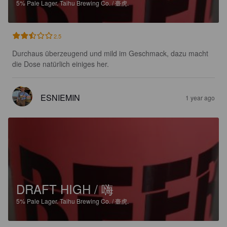
5%
Pale Lager.
Taihu Brewing Co. / 臺虎.
2.5
Durchaus überzeugend und mild im Geschmack, dazu macht 
die Dose natürlich einiges her.
ESNIEMIN
1 year ago
DRAFT HIGH / 嗨
5%
Pale Lager.
Taihu Brewing Co. / 臺虎.