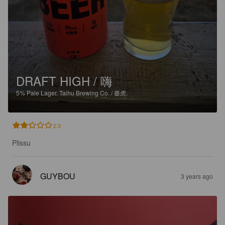
DRAFT HIGH / 嗨
5%
Pale Lager.
Taihu Brewing Co. / 臺虎.
2.3
Plissu
GUYBOU
3 years ago