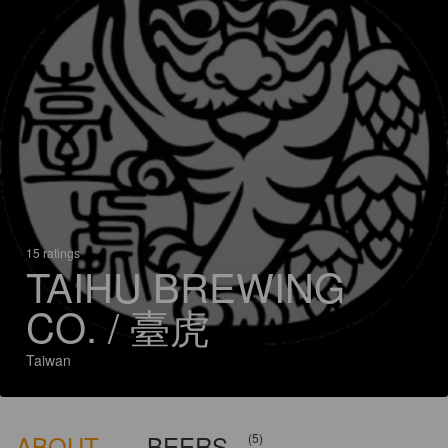
15 ratings
TAIHU BREWING
CO. / 臺虎
Taiwan
ABOUT
BEERS
(5)