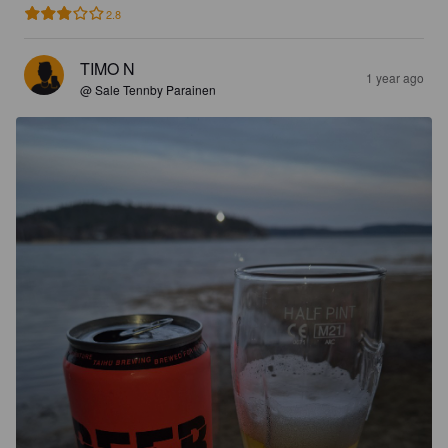
2.8
TIMO N
1 year ago
@ Sale Tennby Parainen