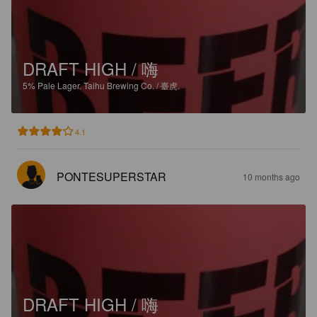
DRAFT HIGH / 嗨
5%
Pale Lager.
Taihu Brewing Co. / 臺虎.
4.1
PONTESUPERSTAR
10 months ago
DRAFT HIGH / 嗨