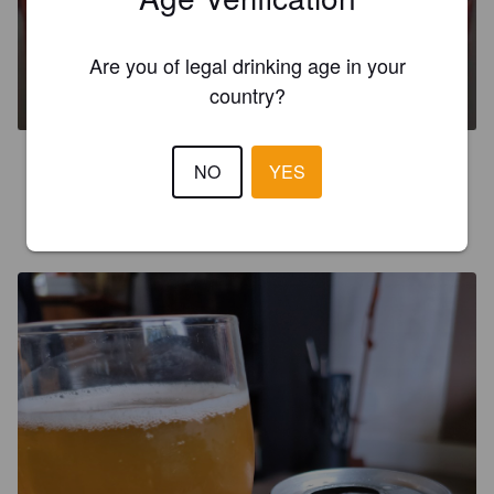
DRAFT HIGH / 嗨
Are you of legal drinking age in your
5%
Pale Lager.
Taihu Brewing Co. / 臺虎.
country?
2.7
NO
YES
CAOIMHGHIN
3 months ago