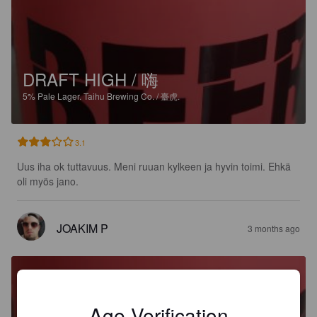
DRAFT HIGH / 嗨
5%
Pale Lager.
Taihu Brewing Co. / 臺虎.
3.1
Uus iha ok tuttavuus. Meni ruuan kylkeen ja hyvin toimi. Ehkä 
oli myös jano.
JOAKIM P
3 months ago
Age Verification