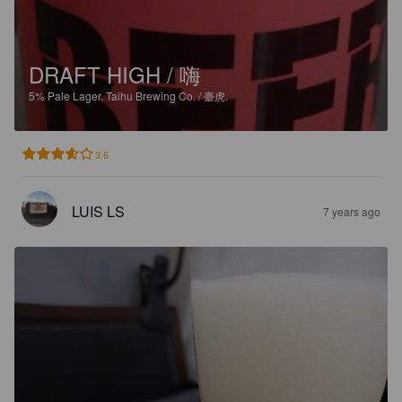
DRAFT HIGH / 嗨
5%
Pale Lager.
Taihu Brewing Co. / 臺虎.
3.6
LUIS LS
7 years ago