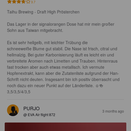
3.7
Taihu Brewing - Draft High Prösterchen

Das Lager in der signalorangen Dose hat mir mein großer 
Sohn aus Taiwan mitgebracht. 

Es ist sehr hellgelb, mit leichter Trübung die 

schneeweiße Blume gut stabil. Die Nase ist frisch, citral und 
hellmalzig. Bei guter Karbonisierung läuft es leicht ein und 
verbreitete Aromen nach Limetten und Trauben. Hintenraus 
fast trocken aber auch etwas metallisch. Ich vermute 
Hopfenextrakt, kann aber die Zutatenliste aufgrund der Han-
Schrift nicht deuten. Insgesamt bin ich positiv überrascht und 
noch dazu ein neuer Punkt auf der Länderliste. ☺️🍻
3,5/3,5/4/3,5
PURJO
3 months ago
@ EVA Air flight 872