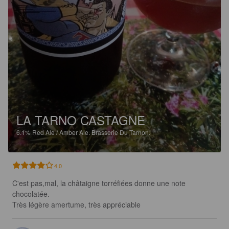
LA TARNO CASTAGNE
6.1%
Red Ale / Amber Ale.
Brasserie Du Tarnon.
4.0
C'est pas,mal, la châtaigne torréfiées donne une note 
chocolatée.

Très légère amertume, très appréciable