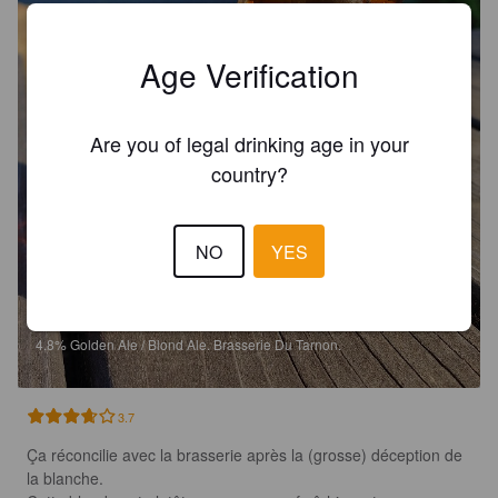
Age Verification
Are you of legal drinking age in your
country?
NO
YES
LA TARNO BLONDE
4.8%
Golden Ale / Blond Ale.
Brasserie Du Tarnon.
3.7
Ça réconcilie avec la brasserie après la (grosse) déception de 
la blanche. 
