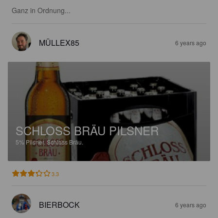
Ganz in Ordnung...
MÜLLEX85
6 years ago
SCHLOSS BRÄU PILSNER
5%
Pilsner.
Schloss Bräu.
3.3
BIERBOCK
6 years ago