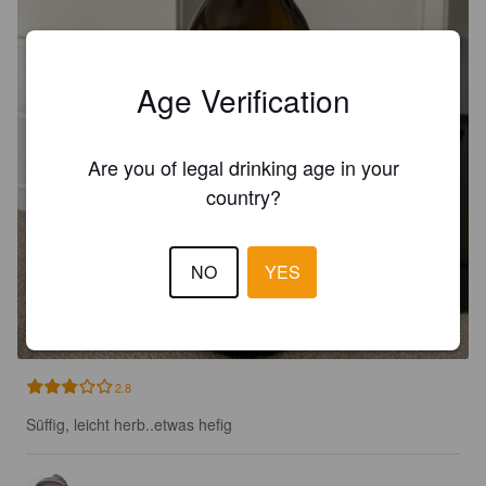
Age Verification
Are you of legal drinking age in your
country?
NO
YES
SCHLOSS BRÄU PILSNER
5%
Pilsner.
Schloss Bräu.
2.8
Süffig, leicht herb..etwas hefig