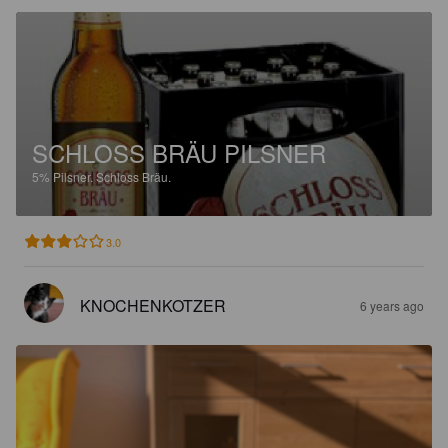
SCHLOSS BRÄU PILSNER
5%
Pilsner.
Schloss Bräu.
3.0
KNOCHENKOTZER
6 years ago