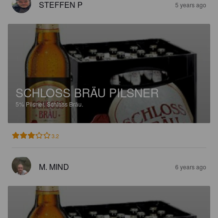
STEFFEN P
5 years ago
SCHLOSS BRÄU PILSNER
5%
Pilsner.
Schloss Bräu.
3.2
M. MIND
6 years ago