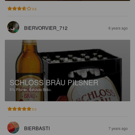
3.6
BIERVORVIER_712
6 years ago
SCHLOSS BRÄU PILSNER
5%
Pilsner.
Schloss Bräu.
5.0
BIERBASTI
7 years ago