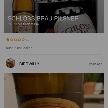
SCHLOSS BRÄU PILSNER
5%
Pilsner.
Schloss Bräu.
1.0
Auch nicht lecker
BIERWILLY
6 years ago