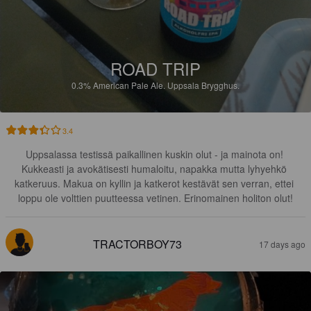
ROAD TRIP
0.3%
American Pale Ale.
Uppsala Brygghus.
3.4
Uppsalassa testissä paikallinen kuskin olut - ja mainota on! 
Kukkeasti ja avokätisesti humaloitu, napakka mutta lyhyehkö 
katkeruus. Makua on kyllin ja katkerot kestävät sen verran, ettei 
loppu ole volttien puutteessa vetinen. Erinomainen holiton olut!
TRACTORBOY73
17 days ago