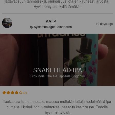
jättävät suun tahmaiseksi, ominaisuus jota en kauheasti arvosta. 
Hyvin tehty olut kyllä tämäkin.
KAI P
10 days ago
@ Systembolaget Boländerna
SNAKEHEAD IPA
6.6%
India Pale Ale.
Uppsala Brygghus.
4.0
Tuoksussa tuntuu mosaic, maussa muitakin tuttuja hedelmäisiä ipa-
humalia. Herkullinen, vivahteikas, passelin katkera ipa. Todella 
hyvin tehty olut.