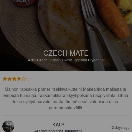
CZECH MATE
4.9%
Czech Pilsner / Svetlý.
Uppsala Brygghus.
3.7
Mainon rapsakka pilsneri tsekkivaikuttein! Makeahkoa mallasta ja 
lempeää humalaa, raakamakkaran kyytipoikana nappivalinta. Lihaa 
tulee syötyä harvoin, mutta tämmöisenä sinfoniana ei oo 
paremmasta väliä.
KAI P
12 days ago
@ Systembolaget Boländerna