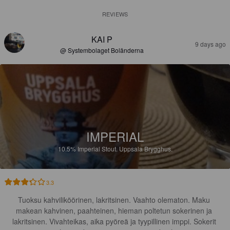
REVIEWS
KAI P
9 days ago
@ Systembolaget Boländerna
IMPERIAL
10.5%
Imperial Stout.
Uppsala Brygghus.
3.3
Tuoksu kahviliköörinen, lakritsinen. Vaahto olematon. Maku 
makean kahvinen, paahteinen, hieman poltetun sokerinen ja 
lakritsinen. Vivahteikas, aika pyöreä ja tyypillinen imppi. Sokerit 