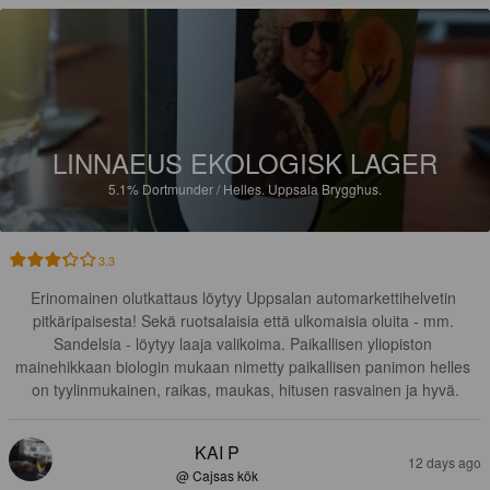
LINNAEUS EKOLOGISK LAGER
5.1%
Dortmunder / Helles.
Uppsala Brygghus.
3.3
Erinomainen olutkattaus löytyy Uppsalan automarkettihelvetin 
pitkäripaisesta! Sekä ruotsalaisia että ulkomaisia oluita - mm. 
Sandelsia - löytyy laaja valikoima. Paikallisen yliopiston 
mainehikkaan biologin mukaan nimetty paikallisen panimon helles 
on tyylinmukainen, raikas, maukas, hitusen rasvainen ja hyvä.
KAI P
12 days ago
@ Cajsas kök