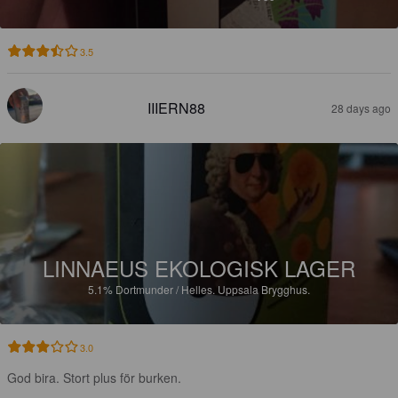
3.5
IIIERN88
28 days ago
LINNAEUS EKOLOGISK LAGER
5.1%
Dortmunder / Helles.
Uppsala Brygghus.
3.0
God bira. Stort plus för burken.