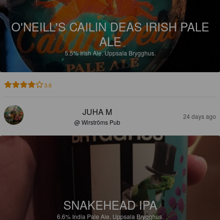
O'NEILL'S CAILIN DEAS IRISH PALE
ALE
5.5%
Irish Ale.
Uppsala Brygghus.
3.8
JUHA M
24 days ago
@ Wirströms Pub
SNAKEHEAD IPA
6.6%
India Pale Ale.
Uppsala Brygghus.