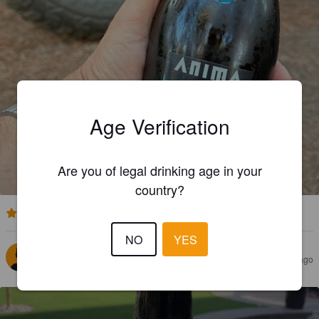
Age Verification
ANIMA ANASTASIA
4.9%
Golden Ale / Blond Ale.
Anima.
Are you of legal drinking age in your
country?
2.9
NO
YES
RICHTER J
1 year ago