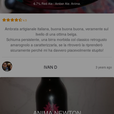
6.7%
Red Ale / Amber Ale.
Anima.
4.5
Ambrata artigianale italiana, buona buona buona, veramente sul 
livello di una ottima belga. 

Schiuma persistente, una birra morbida col classico retrogusto 
amarognolo a caratterizzarla, se la ritroverò la riprenderò 
sicuramente perché mi ha davvero piacevolmente stupito!
IVAN D
3 years ago
ANIMA NEWTON