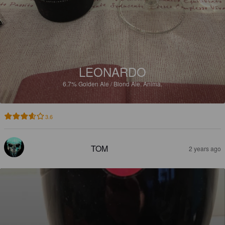
LEONARDO
6.7%
Golden Ale / Blond Ale.
Anima.
3.6
TOM
2 years ago