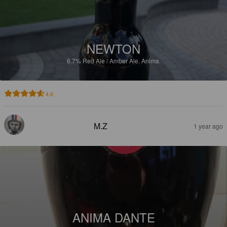
NEWTON
6.7%
Red Ale / Amber Ale.
Anima.
4.6
M.Z
1 year ago
ANIMA DANTE