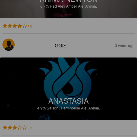
6.7%
Red Ale / Amber Ale.
Anima.
4.0
GGIS
3 years ago
ANASTASIA
4.9%
Saison / Farmhouse Ale.
Anima.
3.2