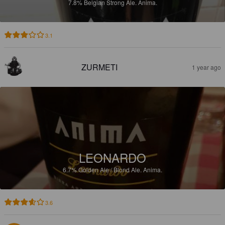
7.8%
Belgian Strong Ale.
Anima.
3.1
ZURMETI
1 year ago
LEONARDO
6.7%
Golden Ale / Blond Ale.
Anima.
3.6