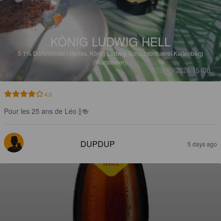
KÖNIG LUDWIG HELL
5.1%
Dortmunder / Helles.
König Ludwig Schlossbrauerei Kaltenberg
(Warsteiner).
4.0
Pour les 25 ans de Léo 🍾🍻
DUPDUP
5 days ago