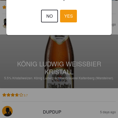
2.0
NO
YES
KUSTI62
5 days ago
KÖNIG LUDWIG WEISSBIER
KRISTALL
5.5%
Kristallweizen.
König Ludwig Schlossbrauerei Kaltenberg (Warsteiner).
3.7
DUPDUP
5 days ago