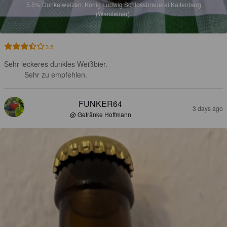
5.5%
Dunkelweizen.
König Ludwig Schlossbrauerei Kaltenberg
(Warsteiner).
3.5
Sehr leckeres dunkles Weißbier.

Sehr zu empfehlen.
FUNKER64
3 days ago
@ Getränke Hoffmann