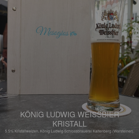
KÖNIG LUDWIG WEISSBIER
KRISTALL
5.5%
Kristallweizen.
König Ludwig Schlossbrauerei Kaltenberg (Warsteiner).