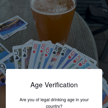
KÖNIG LUDWIG WEISSBIER WHEAT
Age Verification
BEER
4.8%
Wheat Beer / Wheat Ale.
König Ludwig Schlossbrauerei Kaltenberg
Are you of legal drinking age in your
(Warsteiner).
country?