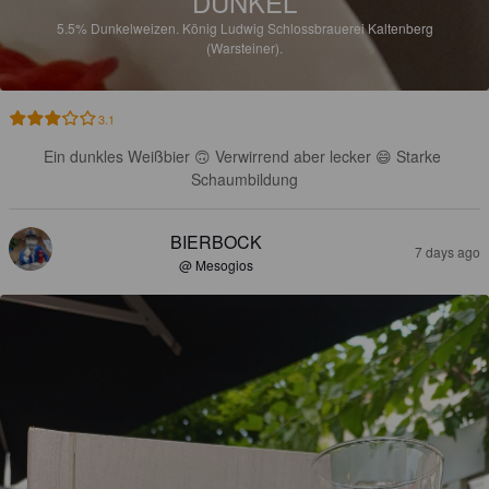
DUNKEL
5.5%
Dunkelweizen.
König Ludwig Schlossbrauerei Kaltenberg
(Warsteiner).
3.1
Ein dunkles Weißbier 🙃 Verwirrend aber lecker 😄 Starke 
Schaumbildung
BIERBOCK
7 days ago
@ Mesogios