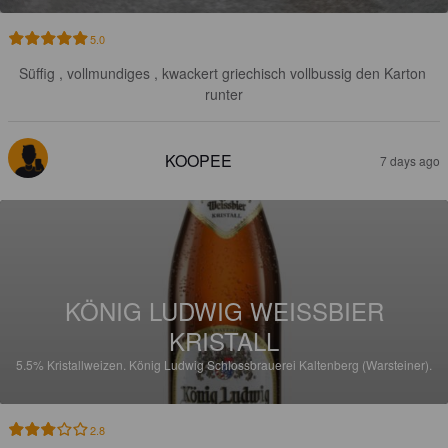
5.0
Süffig , vollmundiges , kwackert griechisch vollbussig den Karton 
runter
KOOPEE
7 days ago
KÖNIG LUDWIG WEISSBIER
KRISTALL
5.5%
Kristallweizen.
König Ludwig Schlossbrauerei Kaltenberg (Warsteiner).
2.8