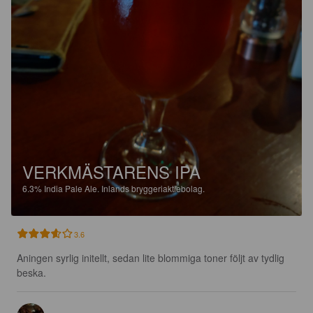
VERKMÄSTARENS IPA
6.3%
India Pale Ale.
Inlands bryggeriaktiebolag.
3.6
Aningen syrlig initellt, sedan lite blommiga toner följt av tydlig 
beska.