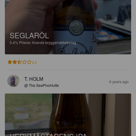
SEGLARÖL
0.4%
Pilsner.
Inlands bryggeriaktiebolag.
2.5
T. HOLM
6 years ago
@ The SeaPivoHutte