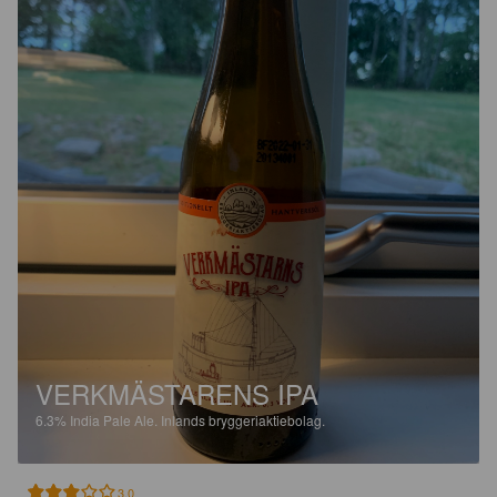
VERKMÄSTARENS IPA
6.3%
India Pale Ale.
Inlands bryggeriaktiebolag.
3.0