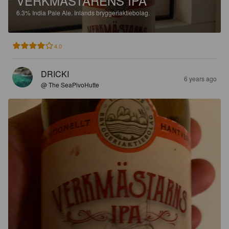
VERKMÄSTARENS IPA
6.3%
India Pale Ale.
Inlands bryggeriaktiebolag.
4.0
DRICKI
6 years ago
@ The SeaPivoHutte