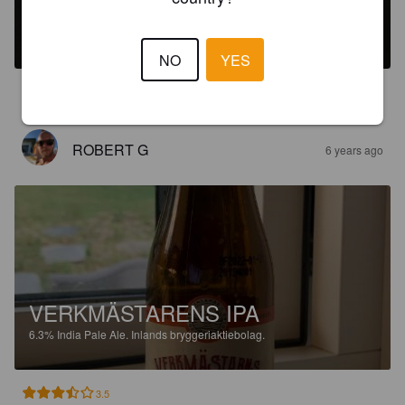
VERKMÄSTARENS IPA
6.3%
India Pale Ale.
Inlands bryggeriaktiebolag.
NO
YES
3.5
ROBERT G
6 years ago
VERKMÄSTARENS IPA
6.3%
India Pale Ale.
Inlands bryggeriaktiebolag.
3.5