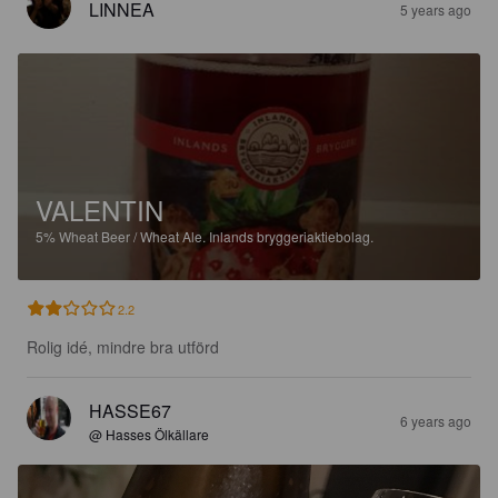
LINNEA
5 years ago
VALENTIN
5%
Wheat Beer / Wheat Ale.
Inlands bryggeriaktiebolag.
2.2
Rolig idé, mindre bra utförd
HASSE67
6 years ago
@ Hasses Ölkällare