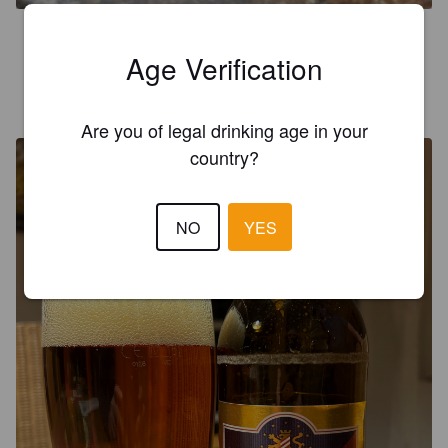
3.2
Age Verification
INGOFRIENDT
2 years ago
Are you of legal drinking age in your
country?
NO
YES