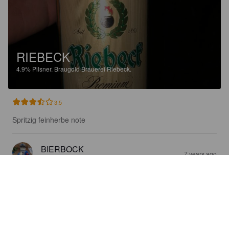
RIEBECK
4.9%
Pilsner.
Braugold Brauerei Riebeck.
3.5
Spritzig feinherbe note
BIERBOCK
7 years ago
@ Getränkequelle Ilsenburg