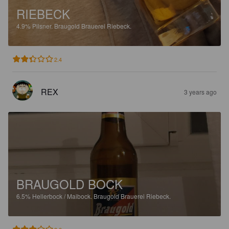
RIEBECK
4.9%
Pilsner.
Braugold Brauerei Riebeck.
2.4
REX
3 years ago
BRAUGOLD BOCK
6.5%
Hellerbock / Maibock.
Braugold Brauerei Riebeck.