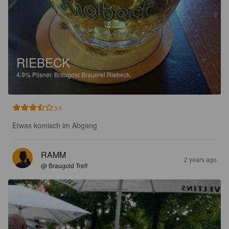
RIEBECK
4.9%
Pilsner.
Braugold Brauerei Riebeck.
3.5
Etwas komisch im Abgang
RAMM
2 years ago
@ Braugold Treff