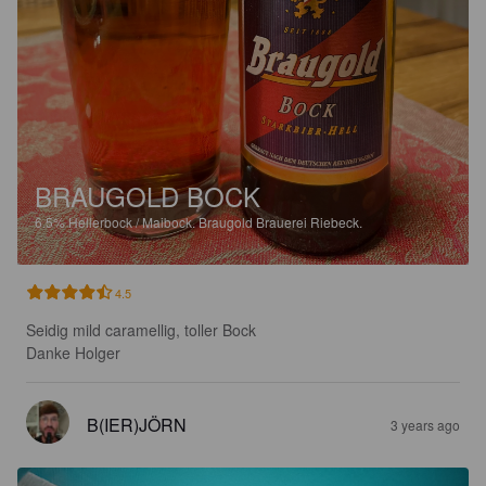
BRAUGOLD BOCK
6.5%
Hellerbock / Maibock.
Braugold Brauerei Riebeck.
4.5
Seidig mild caramellig, toller Bock

Danke Holger
B(IER)JÖRN
3 years ago