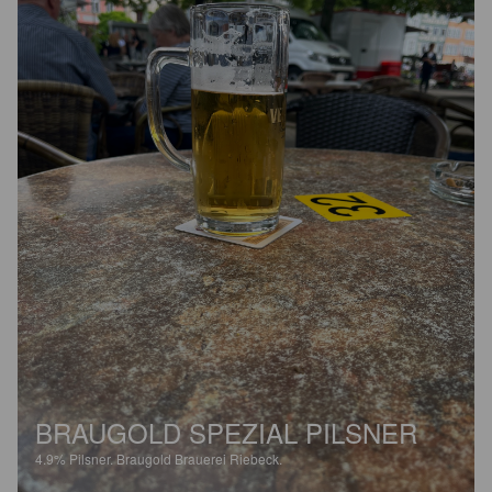
BRAUGOLD SPEZIAL PILSNER
4.9%
Pilsner.
Braugold Brauerei Riebeck.