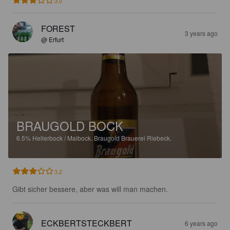
3.0
FOREST
3 years ago
@ Erfurt
BRAUGOLD BOCK
6.5%
Hellerbock / Maibock.
Braugold Brauerei Riebeck.
3.2
Gibt sicher bessere, aber was will man machen.
ECKBERTSTECKBERT
6 years ago