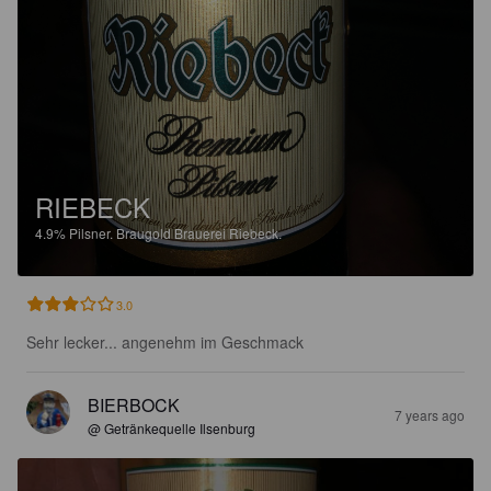
RIEBECK
4.9%
Pilsner.
Braugold Brauerei Riebeck.
3.0
Sehr lecker... angenehm im Geschmack
BIERBOCK
7 years ago
@ Getränkequelle Ilsenburg